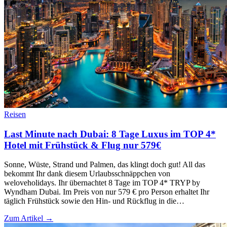
Reisen
Last Minute nach Dubai: 8 Tage Luxus im TOP 4*
Hotel mit Frühstück & Flug nur 579€
Sonne, Wüste, Strand und Palmen, das klingt doch gut! All das
bekommt Ihr dank diesem Urlaubsschnäppchen von
weloveholidays. Ihr übernachtet 8 Tage im TOP 4* TRYP by
Wyndham Dubai. Im Preis von nur 579 € pro Person erhaltet Ihr
täglich Frühstück sowie den Hin- und Rückflug in die…
Zum Artikel →