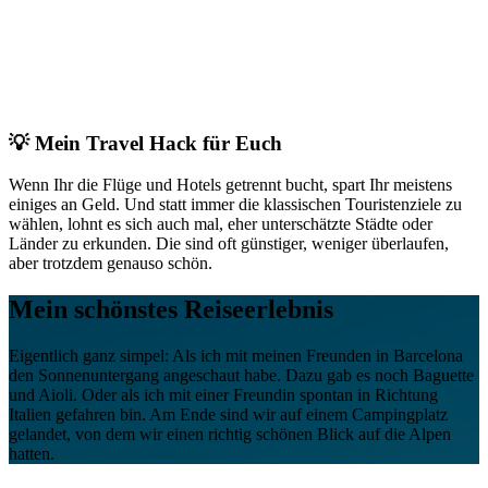
💡 Mein Travel Hack für Euch
Wenn Ihr die Flüge und Hotels getrennt bucht, spart Ihr meistens
einiges an Geld. Und statt immer die klassischen Touristenziele zu
wählen, lohnt es sich auch mal, eher unterschätzte Städte oder
Länder zu erkunden. Die sind oft günstiger, weniger überlaufen,
aber trotzdem genauso schön.
Mein schönstes Reiseerlebnis
Eigentlich ganz simpel: Als ich mit meinen Freunden in Barcelona
den Sonnenuntergang angeschaut habe. Dazu gab es noch Baguette
und Aioli. Oder als ich mit einer Freundin spontan in Richtung
Italien gefahren bin. Am Ende sind wir auf einem Campingplatz
gelandet, von dem wir einen richtig schönen Blick auf die Alpen
hatten.