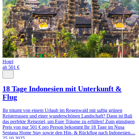
Hotel
ab 501 €
18 Tage Indonesien mit Unterkunft &
Flug
Ihr träumt von einem Urlaub im Regenwald mit saftig grünen
Reisterrassen und einer wunderschönen Landschaft? Dann ist Bali
das perfekte Reiseziel, um Eure Träume zu erfüllen! Zum günstigen
Preis von nur 501 € pro Person bekommt Ihr 18 Tage im Nusa
Sentana Home Stay sowie den Hin- & Rückflug nach Indonesien....
25.10.2025