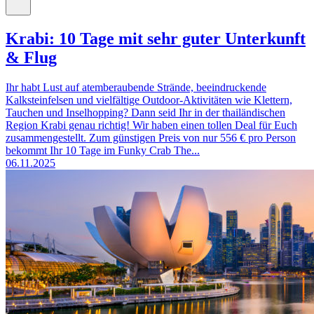
Krabi: 10 Tage mit sehr guter Unterkunft
& Flug
Ihr habt Lust auf atemberaubende Strände, beeindruckende
Kalksteinfelsen und vielfältige Outdoor-Aktivitäten wie Klettern,
Tauchen und Inselhopping? Dann seid Ihr in der thailändischen
Region Krabi genau richtig! Wir haben einen tollen Deal für Euch
zusammengestellt. Zum günstigen Preis von nur 556 € pro Person
bekommt Ihr 10 Tage im Funky Crab The...
06.11.2025