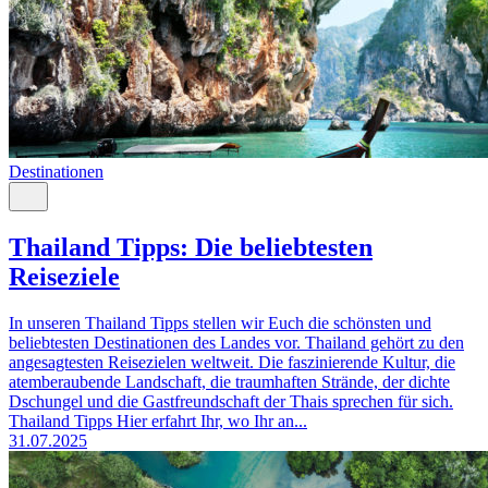
Destinationen
Thailand Tipps: Die beliebtesten
Reiseziele
In unseren Thailand Tipps stellen wir Euch die schönsten und
beliebtesten Destinationen des Landes vor. Thailand gehört zu den
angesagtesten Reisezielen weltweit. Die faszinierende Kultur, die
atemberaubende Landschaft, die traumhaften Strände, der dichte
Dschungel und die Gastfreundschaft der Thais sprechen für sich.
Thailand Tipps Hier erfahrt Ihr, wo Ihr an...
31.07.2025