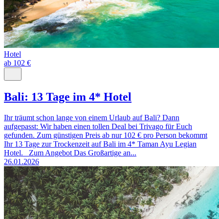
Hotel
ab 102 €
Bali: 13 Tage im 4* Hotel
Ihr träumt schon lange von einem Urlaub auf Bali? Dann
aufgepasst: Wir haben einen tollen Deal bei Trivago für Euch
gefunden. Zum günstigen Preis ab nur 102 € pro Person bekommt
Ihr 13 Tage zur Trockenzeit auf Bali im 4* Taman Ayu Legian
Hotel. Zum Angebot Das Großartige an...
26.01.2026