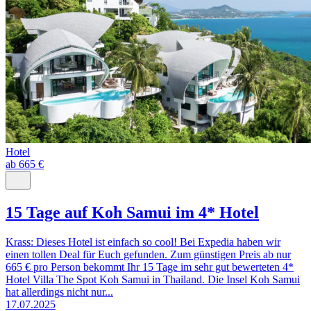
Hotel
ab 665 €
15 Tage auf Koh Samui im 4* Hotel
Krass: Dieses Hotel ist einfach so cool! Bei Expedia haben wir
einen tollen Deal für Euch gefunden. Zum günstigen Preis ab nur
665 € pro Person bekommt Ihr 15 Tage im sehr gut bewerteten 4*
Hotel Villa The Spot Koh Samui in Thailand. Die Insel Koh Samui
hat allerdings nicht nur...
17.07.2025