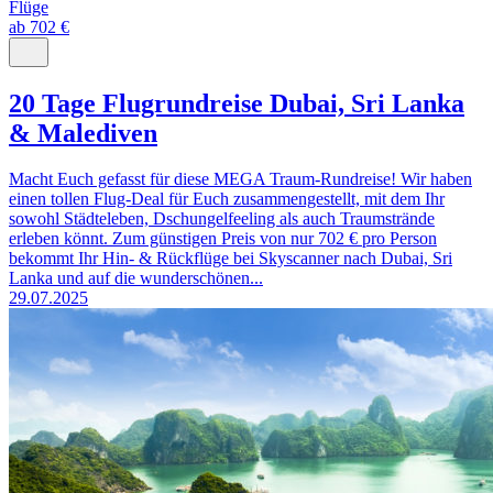
Flüge
ab 702 €
20 Tage Flugrundreise Dubai, Sri Lanka
& Malediven
Macht Euch gefasst für diese MEGA Traum-Rundreise! Wir haben
einen tollen Flug-Deal für Euch zusammengestellt, mit dem Ihr
sowohl Städteleben, Dschungelfeeling als auch Traumstrände
erleben könnt. Zum günstigen Preis von nur 702 € pro Person
bekommt Ihr Hin- & Rückflüge bei Skyscanner nach Dubai, Sri
Lanka und auf die wunderschönen...
29.07.2025