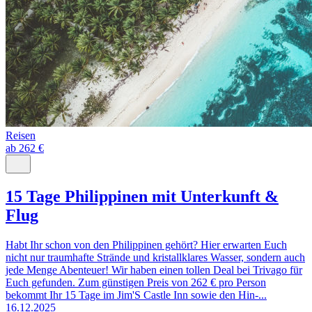
Reisen
ab 262 €
15 Tage Philippinen mit Unterkunft &
Flug
Habt Ihr schon von den Philippinen gehört? Hier erwarten Euch
nicht nur traumhafte Strände und kristallklares Wasser, sondern auch
jede Menge Abenteuer! Wir haben einen tollen Deal bei Trivago für
Euch gefunden. Zum günstigen Preis von 262 € pro Person
bekommt Ihr 15 Tage im Jim'S Castle Inn sowie den Hin-...
16.12.2025