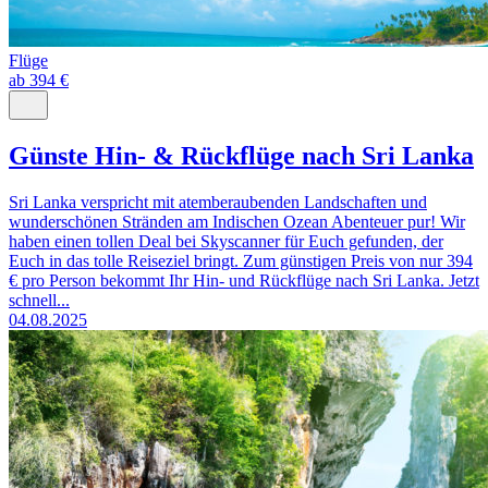
Flüge
ab 394 €
Günste Hin- & Rückflüge nach Sri Lanka
Sri Lanka verspricht mit atemberaubenden Landschaften und
wunderschönen Stränden am Indischen Ozean Abenteuer pur! Wir
haben einen tollen Deal bei Skyscanner für Euch gefunden, der
Euch in das tolle Reiseziel bringt. Zum günstigen Preis von nur 394
€ pro Person bekommt Ihr Hin- und Rückflüge nach Sri Lanka. Jetzt
schnell...
04.08.2025