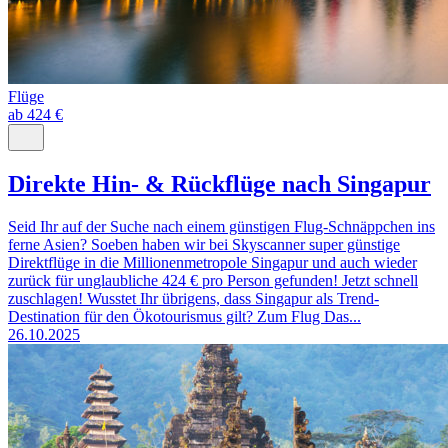
Flüge
ab 424 €
Direkte Hin- & Rückflüge nach Singapur
Seid Ihr auf der Suche nach einem günstigen Flug-Schnäppchen ins
ferne Asien? Soeben haben wir bei Skyscanner super günstige
Direktflüge in die Millionenmetropole Singapur und auch wieder
zurück für unglaubliche 424 € pro Person gefunden! Jetzt schnell
zuschlagen! Wusstet Ihr übrigens, dass Singapur als Trend-
Destination für den Ökotourismus gilt? Zum Flug Das...
26.10.2025