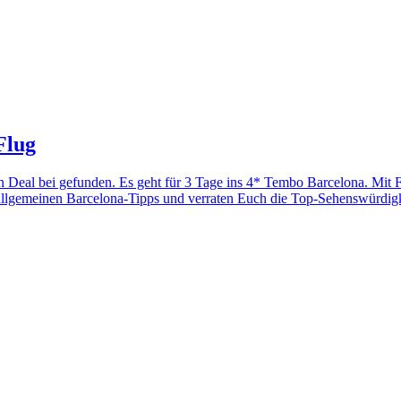
Flug
en Deal bei gefunden. Es geht für 3 Tage ins 4* Tembo Barcelona. Mit
llgemeinen Barcelona-Tipps und verraten Euch die Top-Sehenswürdigke