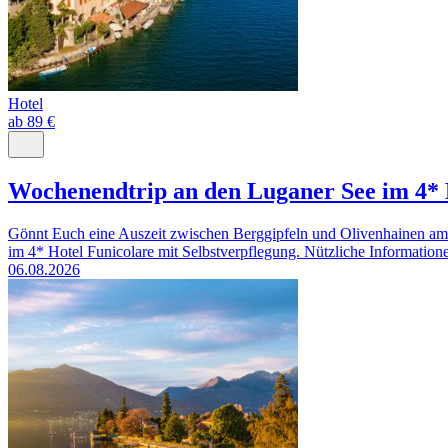
Hotel
ab 89 €
Wochenendtrip an den Luganer See im 4* 
Gönnt Euch eine Auszeit zwischen Berggipfeln und Olivenhainen am 
im 4* Hotel Funicolare mit Selbstverpflegung. Nützliche Informationen
06.08.2026