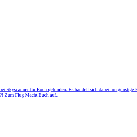
eal bei Skyscanner für Euch gefunden. Es handelt sich dabei um günst
h?! Zum Flug Macht Euch auf...