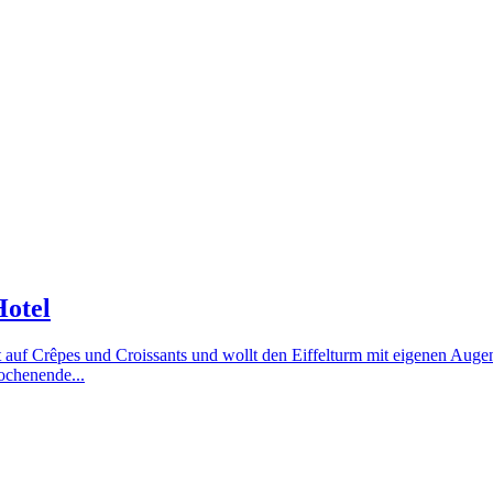
Hotel
Lust auf Crêpes und Croissants und wollt den Eiffelturm mit eigenen A
ochenende...