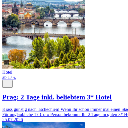
Hotel
ab 17 €
Prag: 2 Tage inkl. beliebtem 3* Hotel
Krass günstig nach Tschechien! Wenn Ihr schon immer mal einen Städte
Für unglaubliche 17 € pro Person bekommt Ihr 2 Tage im guten 3* H
25.07.2026