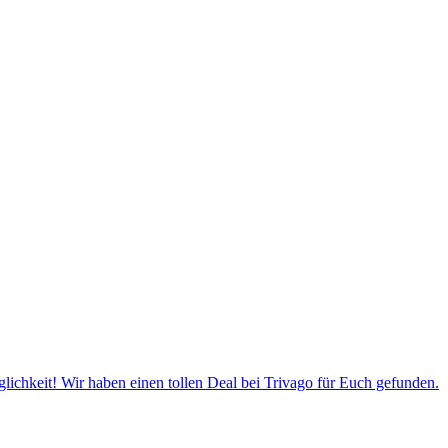
glichkeit! Wir haben einen tollen Deal bei Trivago für Euch gefunden.