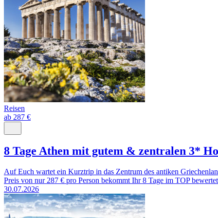
Reisen
ab 287 €
8 Tage Athen mit gutem & zentralen 3* Ho
Auf Euch wartet ein Kurztrip in das Zentrum des antiken Griechenlan
Preis von nur 287 € pro Person bekommt Ihr 8 Tage im TOP bewertete
30.07.2026