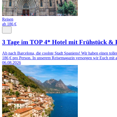
Reisen
ab 186 €
3 Tage im TOP 4* Hotel mit Frühstück & 
Ab nach Barcelona, die coolste Stadt Spaniens! Wir haben einen toll
186 € pro Person. In unserem Reisemagazin versorgen wir Euch mit a
06.08.2026