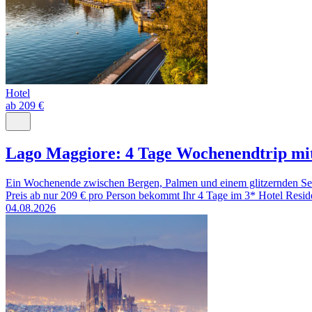
Hotel
ab 209 €
Lago Maggiore: 4 Tage Wochenendtrip mit
Ein Wochenende zwischen Bergen, Palmen und einem glitzernden See 
Preis ab nur 209 € pro Person bekommt Ihr 4 Tage im 3* Hotel Resi
04.08.2026