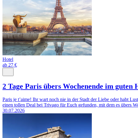
Hotel
ab 27 €
2 Tage Paris übers Wochenende im guten 
Paris je t’aime! Ihr wart noch nie in der Stadt der Liebe oder habt 
einen tollen Deal bei Trivago für Euch gefunden, mit dem es übers W
30.07.2026