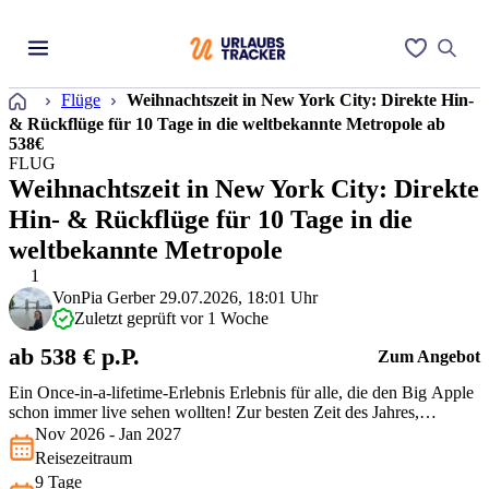
Startseite
Flüge
Weihnachtszeit in New York City: Direkte Hin-
& Rückflüge für 10 Tage in die weltbekannte Metropole ab
538€
FLUG
Weihnachtszeit in New York City: Direkte
Hin- & Rückflüge für 10 Tage in die
weltbekannte Metropole
1
Von
Pia Gerber
29.07.2026, 18:01 Uhr
Zuletzt geprüft vor 1 Woche
ab 538 € p.P.
Zum Angebot
Ein Once-in-a-lifetime-Erlebnis Erlebnis für alle, die den Big Apple
schon immer live sehen wollten! Zur besten Zeit des Jahres,
zwischen Oktober und Dezember, lockt dieses Angebot mit einem
Nov 2026 - Jan 2027
unschlagbaren Preis-Leistungs-Verhältnis. Ideal für Reisende, die
Reisezeitraum
die Vielfalt und den Charme New Yorks entdecken möchten, ohne
9 Tage