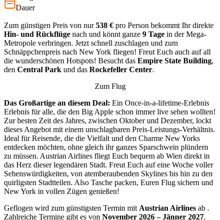
gleich…
Dauer
Zum günstigen Preis von nur
538 €
pro Person bekommt Ihr direkte
Hin- und Rückflüge
nach
und könnt ganze
9 Tage
in der Mega-
Metropole verbringen. Jetzt schnell zuschlagen und zum
Schnäppchenpreis nach New York fliegen! Freut Euch auch auf all
die wunderschönen Hotspots! Besucht das
Empire State Building
,
den
Central Park
und das
Rockefeller Center
.
Zum Flug
Das Großartige an diesem Deal:
Ein Once-in-a-lifetime-Erlebnis
Erlebnis für alle, die den Big Apple schon immer live sehen wollten!
Zur besten Zeit des Jahres, zwischen Oktober und Dezember, lockt
dieses Angebot mit einem unschlagbaren Preis-Leistungs-Verhältnis.
Ideal für Reisende, die die Vielfalt und den Charme New Yorks
entdecken möchten, ohne gleich ihr ganzes Sparschwein plündern
zu müssen. Austrian Airlines fliegt Euch bequem ab Wien direkt in
das Herz dieser legendären Stadt. Freut Euch auf eine Woche voller
Sehenswürdigkeiten, von atemberaubenden Skylines bis hin zu den
quirligsten Stadtteilen. Also Tasche packen, Euren Flug sichern und
New York in vollen Zügen genießen!
Geflogen wird zum günstigsten Termin mit
Austrian Airlines
ab
.
Zahlreiche Termine gibt es von
November 2026 – Jänner 2027
.