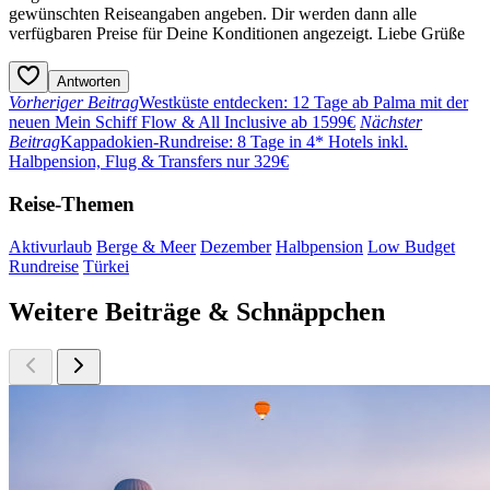
gewünschten Reiseangaben angeben. Dir werden dann alle
verfügbaren Preise für Deine Konditionen angezeigt. Liebe Grüße
Antworten
Vorheriger Beitrag
Westküste entdecken: 12 Tage ab Palma mit der
neuen Mein Schiff Flow & All Inclusive ab 1599€
Nächster
Beitrag
Kappadokien-Rundreise: 8 Tage in 4* Hotels inkl.
Halbpension, Flug & Transfers nur 329€
Reise-Themen
Aktivurlaub
Berge & Meer
Dezember
Halbpension
Low Budget
Rundreise
Türkei
Weitere Beiträge & Schnäppchen