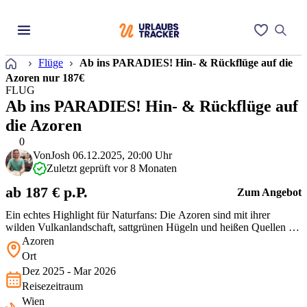
Startseite
Flüge
Ab ins PARADIES! Hin- & Rückflüge auf die
Azoren nur 187€
FLUG
Ab ins PARADIES! Hin- & Rückflüge auf
die Azoren
0
Von
Josh
06.12.2025, 20:00 Uhr
Zuletzt geprüft vor 8 Monaten
ab 187 € p.P.
Zum Angebot
Ein echtes Highlight für Naturfans: Die Azoren sind mit ihrer
wilden Vulkanlandschaft, sattgrünen Hügeln und heißen Quellen ein
echter Geheimtipp mitten im Atlantik. Nicht oft gibt's Flüge dorthin
Azoren
so günstig – gerade für eine 5-tägige Auszeit ein starkes Preis-
Ort
Leistungs-Verhältnis!
Dez 2025 - Mar 2026
Reisezeitraum
Wien