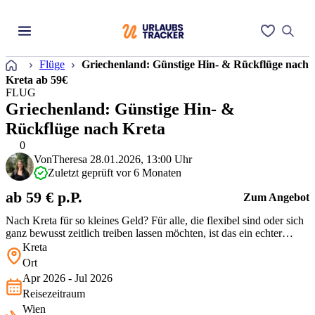
Startseite
Flüge
Griechenland: Günstige Hin- & Rückflüge nach
Kreta ab 59€
FLUG
Griechenland: Günstige Hin- &
Rückflüge nach Kreta
0
Von
Theresa
28.01.2026, 13:00 Uhr
Zuletzt geprüft vor 6 Monaten
ab 59 € p.P.
Zum Angebot
Nach Kreta für so kleines Geld? Für alle, die flexibel sind oder sich
ganz bewusst zeitlich treiben lassen möchten, ist das ein echter
Glücksgriff. Perfekt für Inselhopping, Workation oder einfach einen
Kreta
günstigen Start in den Griechenland-Trip. Die Insel ist
Ort
abwechslungsreich und bietet Sonne, Berge und Meer – da lohnt
Apr 2026 - Jul 2026
sich…
Reisezeitraum
Wien