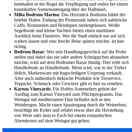
beinhalten in der Regel die Verpflegung und enden bei einem
traumhaften Sonnenuntergang über der Halbinsel.
Milta Bodrum Marina
: Das Herzstück Bodrums bildet der
belebte Hafen. Entlang der Promenade haben sich zahlreiche
Cafés, Restaurants und Boutiquen niedergelassen. Weiße
Segelboote und kleine Yachten bieten einen maritimen
Ausblick beim Flanieren. Wer die Stadt einfach nur auf sich
wirken lassen und eine frische Brise spüren möchte, ist hier
richtig.
Bodrum Bazar
: Wer sein Handlungsgeschick auf die Probe
stellen und dabei das ein oder andere Schnäppchen abstauben
möchte, wird auf dem Bodrumer Bazar fündig. Hier reiht sich
Händlerbude an Händlerbude. Meist wird, wie in der Türkei
üblich, Markenware mit fragwürdigem Ursprung verkauft.
Aber auch authentisch türkische Produkte wie Teeservice,
Teppiche, Schmuck oder Gewürze gibt es hier zu erstehen.
Karnas Vineyards
: Für Hobby-Sommeliers gehört der
Ausflug zum Karnas Vineyard zum Pflichtprogramm. Das
Weingut mit mediterranem Flair befindet sich in den
Weinbergen. Macht einen Spaziergang durch die Weinreben,
besichtigt die Kelter und erfahrt etwas über die Herstellung
von Wein oder lasst es Euch bei einem romantischen
Abendessen auf dem Weingut gut gehen.