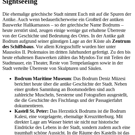
Sightseeing
Die ehemalige griechische Stadt nimmt Euch mit auf die Spuren der
Antike. Auch wenn bedauerlicherweise ein Großteil der antiken
Bauwerke Halikarnassos – so der griechische Name Bodrums –
heute zerstört sind, zeugen einige wenige gut erhaltene Überreste
von der Geschichte und Bedeutung des Ortes. In der Antike galt
Bodrum aufgrund seiner günstigen Lage an der Küste als
Zentrum
des Schiffsbaus
. Vor allem Kriegsschiffe wurden hier unter
Mausolos II. Ptolemaios im dritten Jahrhundert gefertigt. Zu den bis
heute erhaltenen Bauwerken zählen das Myndos-Tor mit Teilen der
Stadtmauer, ein Theater, Reste von Tempelanlagen sowie in der
Stadt verteilte Überreste von Skulpturen und Säulen.
Bodrum Maritime Museum
: Das Bodrum Deniz Müzesi
berichtet heute über die antike Geschichte der Stadt. Neben
einer großen Sammlung an Bootsmodellen sind auch
zahlreiche Muscheln, Seesterne und Fotografien ausgestellt,
die die Geschichte des Fischfangs und der Passagierfahrt
dokumentieren.
Kastell St. Peter:
Das Herzstück Bodrums ist die Bodrum
Kalesi, eine vorgelagerte, ehemalige Kreuzritterburg. Mit
direkter Lage am Wasser bietet sie nicht nur historische
Eindrücke des Lebens in der Stadt, sondern zudem auch eine
traumhaft schöne Aussicht. In die Räume des Kastells ist das