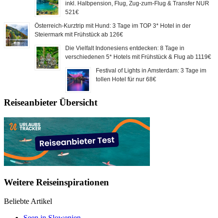
inkl. Halbpension, Flug, Zug-zum-Flug & Transfer NUR
521€
Österreich-Kurztrip mit Hund: 3 Tage im TOP 3* Hotel in der
Steiermark mit Frühstück ab 126€
Die Vielfalt Indonesiens entdecken: 8 Tage in
verschiedenen 5* Hotels mit Frühstück & Flug ab 1119€
Festival of Lights in Amsterdam: 3 Tage im
tollen Hotel für nur 68€
Reiseanbieter Übersicht
Weitere Reiseinspirationen
Beliebte Artikel
Seen in Slowenien