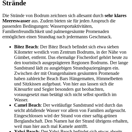
Strände
Die Strände von Bodrum zeichnen sich allesamt durch
sehr klares
Meereswasser
aus. Zudem bieten sie für jeden Anspruch die
passenden Bedingungen: Wassersportaktivitäten,
Familienfreundlichkeit und palmengesäumte Promenaden
ermöglichen einen Strandtag nach jedermanns Geschmack.
Bitez Beach
: Der Bitez Beach befindet sich etwa sieben
Kilometer westlich vom Zentrum Bodrums, in der Nähe von
Gümbet, entfernt. Das ehemalige Fischerdorf gehört heute zu
den touristisch ausgeprägteren Regionen Bodrums. Der lange
Sandstrand lädt zu ausgiebigen Strandspaziergängen ein.
Zwischen der mit Orangenhainen gesäumten Promenade
haben zahlreiche Beach Bars Hängematten, Himmelbetten
und Sitzkissen aufgebaut. Von hier aus lassen sich die
Kitesurfer und Segler besonders gut beobachten,
vorausgesetzt man betätigt sich nicht selbst sportlich im
Wasser.
Camel Beach
: Der weitläufige Sandstrand wird durch das
seicht abfallende Wasser vor allem von Familien aufgesucht.
Eingeschlossen wird der Strand von einer saftig-grünen
Berglandschaft. Den Namen hat der Strand übrigens erhalten,
weil man hier auch mal Kamele antrifft.
Yahsi Beach
: Der Yahsi Beach befindet sich etwas abseits