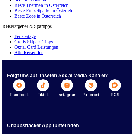
Beste Thermen in Österreich
Beste Freizeitparks in Österreich
Beste Zoos in Österreich
Reiseratgeber & Spartipps
Fenstertage
Gratis Skipass Tipps
Ötztal Card Leistungen
Alle Reiseinfos