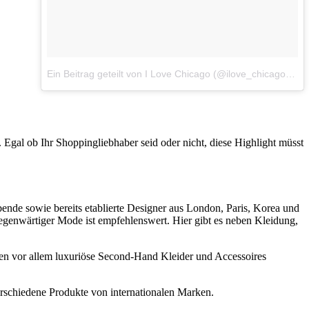
Ein Beitrag geteilt von I Love Chicago (@ilove_chicago)
am
 Egal ob Ihr Shoppingliebhaber seid oder nicht, diese Highlight müsst
bende sowie bereits etablierte Designer aus London, Paris, Korea und
gegenwärtiger Mode ist empfehlenswert. Hier gibt es neben Kleidung,
len vor allem luxuriöse Second-Hand Kleider und Accessoires
rschiedene Produkte von internationalen Marken.