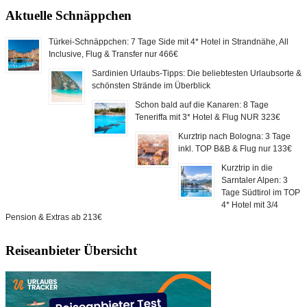
Aktuelle Schnäppchen
Türkei-Schnäppchen: 7 Tage Side mit 4* Hotel in Strandnähe, All
Inclusive, Flug & Transfer nur 466€
Sardinien Urlaubs-Tipps: Die beliebtesten Urlaubsorte &
schönsten Strände im Überblick
Schon bald auf die Kanaren: 8 Tage
Teneriffa mit 3* Hotel & Flug NUR 323€
Kurztrip nach Bologna: 3 Tage
inkl. TOP B&B & Flug nur 133€
Kurztrip in die
Sarntaler Alpen: 3
Tage Südtirol im TOP
4* Hotel mit 3/4
Pension & Extras ab 213€
Reiseanbieter Übersicht