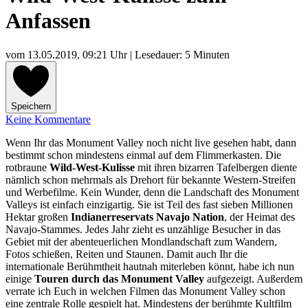
Anfassen
vom
13.05.2019, 09:21 Uhr
| Lesedauer: 5 Minuten
Speichern
Keine Kommentare
Wenn Ihr das Monument Valley noch nicht live gesehen habt, dann
bestimmt schon mindestens einmal auf dem Flimmerkasten. Die
rotbraune
Wild-West-Kulisse
mit ihren bizarren Tafelbergen diente
nämlich schon mehrmals als Drehort für bekannte Western-Streifen
und Werbefilme. Kein Wunder, denn die Landschaft des Monument
Valleys ist einfach einzigartig. Sie ist Teil des fast sieben Millionen
Hektar großen
Indianerreservats Navajo Nation
, der Heimat des
Navajo-Stammes. Jedes Jahr zieht es unzählige Besucher in das
Gebiet mit der abenteuerlichen Mondlandschaft zum Wandern,
Fotos schießen, Reiten und Staunen. Damit auch Ihr die
internationale Berühmtheit hautnah miterleben könnt, habe ich nun
einige
Touren durch das Monument Valley
aufgezeigt. Außerdem
verrate ich Euch in welchen Filmen das Monument Valley schon
eine zentrale Rolle gespielt hat. Mindestens der berühmte Kultfilm