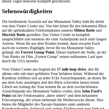
diesen Tagen teilweise komplett geschlossen.
Sehenswürdigkeiten
Die berühmteste Aussicht auf das Monument Valley habt Ihr direkt
von dem Visitor Center aus. Von hier könnt Ihr den bekannten Blick
auf die spektakulären Felsformationen namens
Mitten Butte
und
Merrick Butte
genießen. Das Visitor Center ist komplett
ausgeschildert und meistens der erste Anlaufpunkt nach einer langen
Anreise. Wenn Ihr aus dem Norden kommt, dann erwartet Euch
noch ein weiteres Highlight, bevor Ihr ins Monument Valley
gelangt: der
Forrest Gump Point
. Dieser markiert die Stelle, an der
Tom Hanks im Film „Forrest Gump“ seinen mühsamen Lauf quer
durch die USA beendet.
Vom Visitor Center aus beginnt der
17 mile loop drive
, den Ihr
alleine oder mit einer geführten Tour befahren könnt. Während der
Rundtour eröffnen sich an jeder Ecke Aussichtspunkte, an denen Ihr
aus dem Auto aussteigen und den Blick schweifen lassen könnt.
Gleich am Anfang der Tour kommt Ihr an dem zweitschönsten
Aussichtspunkt des Monument Valleys vorbei, dem
John Ford’s
Point
mit der Felsformation „three sisters“ und dem bekannten
Felsvorsprung, der schon mehrmals für Werbezwecke diente. Hier
bieten die Mitglieder des Navajo-Stammes unter anderem
Kunsthandwerke, Schmuck und andere Töpferwaren zum Verkauf