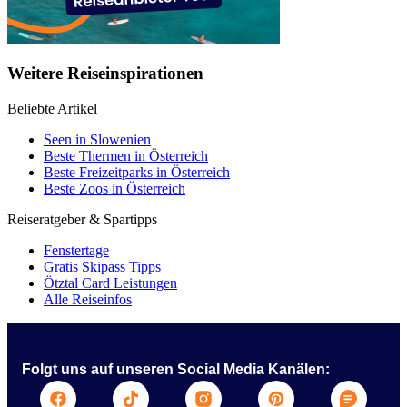
Weitere Reiseinspirationen
Beliebte Artikel
Seen in Slowenien
Beste Thermen in Österreich
Beste Freizeitparks in Österreich
Beste Zoos in Österreich
Reiseratgeber & Spartipps
Fenstertage
Gratis Skipass Tipps
Ötztal Card Leistungen
Alle Reiseinfos