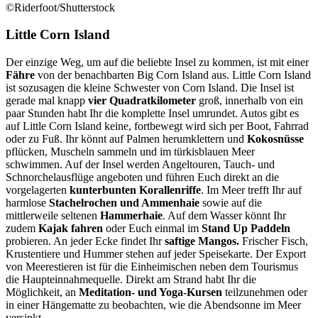
©Riderfoot/Shutterstock
Little Corn Island
Der einzige Weg, um auf die beliebte Insel zu kommen, ist mit einer
Fähre
von der benachbarten Big Corn Island aus. Little Corn Island
ist sozusagen die kleine Schwester von Corn Island. Die Insel ist
gerade mal knapp
vier Quadratkilometer
groß, innerhalb von ein
paar Stunden habt Ihr die komplette Insel umrundet. Autos gibt es
auf Little Corn Island keine, fortbewegt wird sich per Boot, Fahrrad
oder zu Fuß. Ihr könnt auf Palmen herumklettern und
Kokosnüsse
pflücken, Muscheln sammeln und im türkisblauen Meer
schwimmen. Auf der Insel werden Angeltouren, Tauch- und
Schnorchelausflüge angeboten und führen Euch direkt an die
vorgelagerten
kunterbunten Korallenriffe
. Im Meer trefft Ihr auf
harmlose
Stachelrochen und Ammenhaie
sowie auf die
mittlerweile seltenen
Hammerhaie
. Auf dem Wasser könnt Ihr
zudem
Kajak fahren
oder Euch einmal im
Stand Up Paddeln
probieren. An jeder Ecke findet Ihr
saftige Mangos.
Frischer Fisch,
Krustentiere und Hummer stehen auf jeder Speisekarte. Der Export
von Meerestieren ist für die Einheimischen neben dem Tourismus
die Haupteinnahmequelle. Direkt am Strand habt Ihr die
Möglichkeit, an
Meditation- und Yoga-Kursen
teilzunehmen oder
in einer Hängematte zu beobachten, wie die Abendsonne im Meer
versinkt.