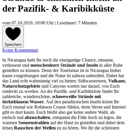
der Pazifik- & Karibikküste
vom
07.10.2019, 10:00 Uhr
| Lesedauer: 7 Minuten
Speichern
Keine Kommentare
In Nicaragua habt Ihr noch die einzigartige Chance, einsame,
verlassene und
menschenleere Strände und Inseln
in aller Ruhe
genießen zu können. Denn der Tourismus ist in Nicaragua bisher
kaum vorgedrungen und die Natur ist nahezu unberührt. Dabei hat
das Land echt wahnsinnig viel zu bieten: Süßwasserseen,
Vulkane,
Naturschutzgebiete
und Canyons warten nur darauf, von Euch
entdeckt zu werden. An der Pazifik- und Karibikküste findet Ihr
zahlreiche, wunderschöne,
schneeweiße Strände mit
türkisblauem Wasser
. Auf den paradiesischen Inseln könnt Ihr
Euch einmal wie Robinson Crusoe fühlen, denn Strom und Internet
gibt es dort kaum. Euch bleibt also gar keine andere Wahl, als
einfach mal
abzuschalten
, entspannt die Füße hoch zu legen, die
warmen
Sonnenstrahlen
auf der Haut zu genießen und dabei dem
leisen
Rauschen der Wellen
zu zu hören. Wo Ihr die schönsten