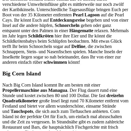
verschiedene Umwelteinflüsse gibt es mittlerweile nur noch zwölf
der Karibikinseln. Unterschiedliche Tagesausflüge bringen Euch per
Boot von der 35 Kilometer entfernten
Pearl Lagoon
auf die Pearl
Cays. Ihr könnt Euch auf
Entdeckungsreise
begeben und von einer
Insel auf die andere hüpfen,
Schnorcheln
gehen oder ganz
entspannt unter den Palmen in einer
Hängematte
relaxen. Mehrmals
im Jahr legen
Schildkröten
hier ihre Eier und Ihr könnt die
Schildkrötenbabys beim Schlüpfen beobachten. Mit etwas Glück
trefft Ihr beim Schnorcheln sogar auf
Delfine
, die zwischen
Schnappern, Stein- und Nasenfischen spielen. Manche Inseln der
Inselkette liegen sogar so nah beieinander, dass Ihr von einer zur
anderen einfach rüber
schwimmen
könnt!
Big Corn Island
Nach Big Corn Island kommt Ihr am besten mit einer
Propellermaschine aus Managua
. Der Flug dauert rund eine
Stunde und kostet zwischen 80 und 100 Dollar. Die fast
dreizehn
Quadratkilometer
große Insel liegt rund 70 Kilometer entfernt vom
Festland und bietet vor allem wunderschöne, einsame Strände
und
Tauchspots
, die sich auch zum Tieftauchen anbieten. Corn
Island ist der perfekte Ort für Euch, um einfach mal abzuschalten
und die Zeit zu vergessen. In Strandnähe gibt es zudem zahlreiche
Restaurant und Bars, die hauptsächlich Fischgerichte mit frisch