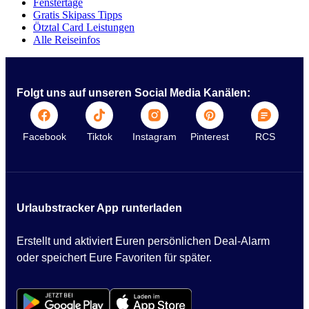
Fenstertage
Gratis Skipass Tipps
Ötztal Card Leistungen
Alle Reiseinfos