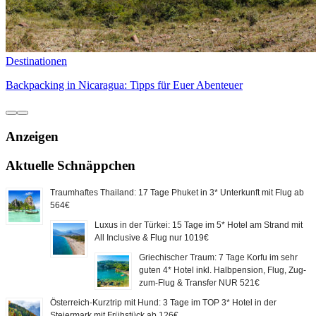
Destinationen
Backpacking in Nicaragua: Tipps für Euer Abenteuer
Anzeigen
Aktuelle Schnäppchen
Traumhaftes Thailand: 17 Tage Phuket in 3* Unterkunft mit Flug ab
564€
Luxus in der Türkei: 15 Tage im 5* Hotel am Strand mit
All Inclusive & Flug nur 1019€
Griechischer Traum: 7 Tage Korfu im sehr
guten 4* Hotel inkl. Halbpension, Flug, Zug-
zum-Flug & Transfer NUR 521€
Österreich-Kurztrip mit Hund: 3 Tage im TOP 3* Hotel in der
Steiermark mit Frühstück ab 126€