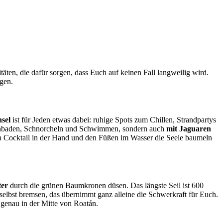
vitäten, die dafür sorgen, dass Euch auf keinen Fall langweilig wird.
egen.
nsel
ist für Jeden etwas dabei: ruhige Spots zum Chillen, Strandpartys
nnenbaden, Schnorcheln und Schwimmen, sondern auch
mit Jaguaren
ren Cocktail in der Hand und den Füßen im Wasser die Seele baumeln
ter
durch die grünen Baumkronen düsen. Das längste Seil ist 600
 selbst bremsen, das übernimmt ganz alleine die Schwerkraft für Euch.
 genau in der Mitte von Roatán.