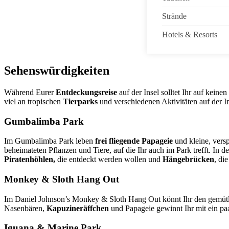
Strände
Hotels & Resorts
Sehenswürdigkeiten
Während Eurer
Entdeckungsreise
auf der Insel solltet Ihr auf kei
viel an tropischen
Tierparks
und verschiedenen Aktivitäten auf der In
Gumbalimba Park
Im Gumbalimba Park leben
frei fliegende Papageie
und kleine, vers
beheimateten Pflanzen und Tiere, auf die Ihr auch im Park trefft. In
Piratenhöhlen,
die entdeckt werden wollen und
Hängebrücken
, di
Monkey & Sloth Hang Out
Im Daniel Johnson’s Monkey & Sloth Hang Out könnt Ihr den gemütl
Nasenbären,
Kapuzineräffchen
und Papageie gewinnt Ihr mit ein paa
Iguana & Marine Park