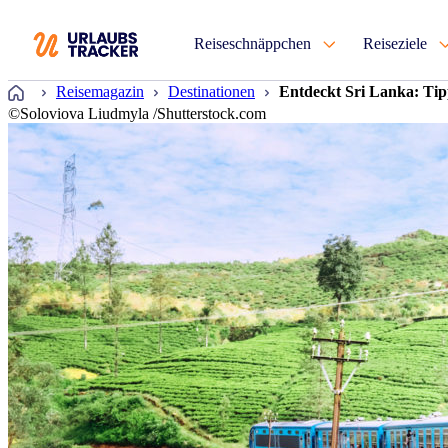
Reiseschnäppchen
Reiseziele
Startseite
Reisemagazin
Destinationen
Entdeckt Sri Lanka: Tip
©Soloviova Liudmyla /Shutterstock.com