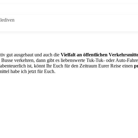
alediven
ativ gut ausgebaut und auch die
Vielfalt an öffentlichen Verkehrsmitt
Busse verkehren, dann gibt es liebenswerte Tuk-Tuk- oder Auto-Fahrer
benteuerlich ist, könnt Ihr Euch für den Zeitraum Eurer Reise einen
p
ttel habe ich jetzt für Euch.