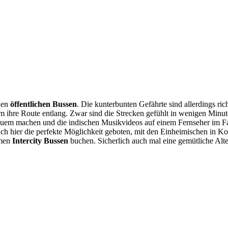
 den
öffentlichen Bussen
. Die kunterbunten Gefährte sind allerdings ri
m ihre Route entlang. Zwar sind die Strecken gefühlt in wenigen Minute
equem machen und die indischen Musikvideos auf einem Fernseher im Fah
h hier die perfekte Möglichkeit geboten, mit den Einheimischen in Kon
emen
Intercity Bussen
buchen. Sicherlich auch mal eine gemütliche Alte