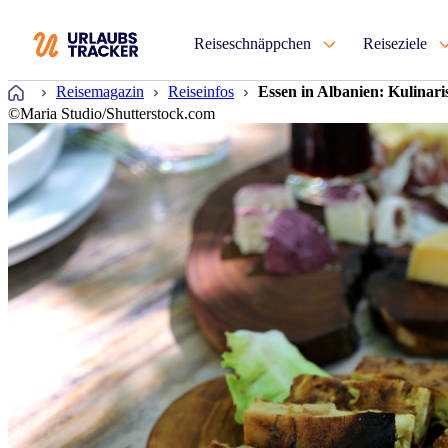
Reiseschnäppchen
Reiseziele
Startseite
Reisemagazin
Reiseinfos
Essen in Albanien: Kulinari
©Maria Studio/Shutterstock.com