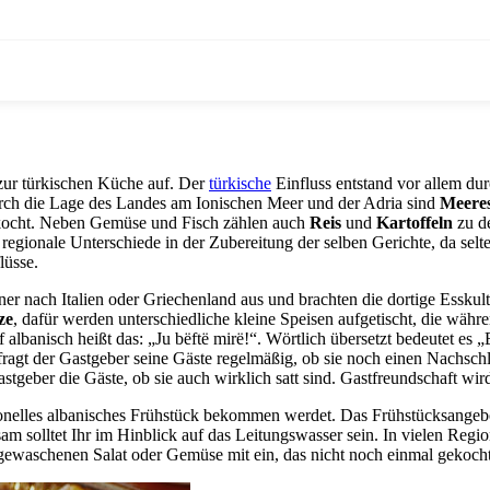
zur türkischen Küche auf. Der
türkische
Einfluss entstand vor allem dur
Durch die Lage des Landes am Ionischen Meer und der Adria sind
Meeres
ocht. Neben Gemüse und Fisch zählen auch
Reis
und
Kartoffeln
zu d
 regionale Unterschiede in der Zubereitung der selben Gerichte, da se
lüsse.
nach Italien oder Griechenland aus und brachten die dortige Esskult
ze
, dafür werden unterschiedliche kleine Speisen aufgetischt, die wäh
 albanisch heißt das: „Ju bëftë mirë!“. Wörtlich übersetzt bedeutet es
l fragt der Gastgeber seine Gäste regelmäßig, ob sie noch einen Nachs
geber die Gäste, ob sie auch wirklich satt sind. Gastfreundschaft wir
itionelles albanisches Frühstück bekommen werdet. Das Frühstücksangebot
sam solltet Ihr im Hinblick auf das Leitungswasser sein. In vielen Reg
gewaschenen Salat oder Gemüse mit ein, das nicht noch einmal gekoch