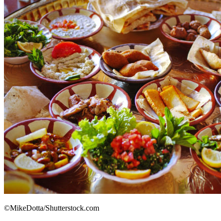
©MikeDotta/Shutterstock.com