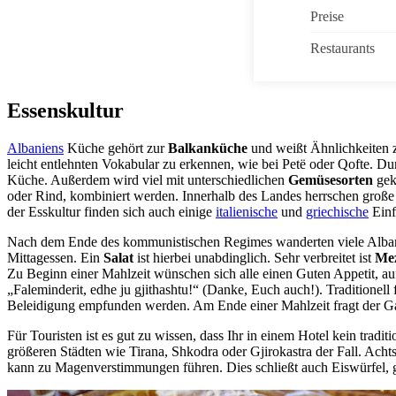
Preise
Restaurants
Essenskultur
Albaniens
Küche gehört zur
Balkanküche
und weißt Ähnlichkeiten 
leicht entlehnten Vokabular zu erkennen, wie bei Petë oder Qofte. 
Küche. Außerdem wird viel mit unterschiedlichen
Gemüsesorten
gek
oder Rind, kombiniert werden. Innerhalb des Landes herrschen große
der Esskultur finden sich auch einige
italienische
und
griechische
Einf
Nach dem Ende des kommunistischen Regimes wanderten viele Albaner 
Mittagessen. Ein
Salat
ist hierbei unabdinglich. Sehr verbreitet ist
Me
Zu Beginn einer Mahlzeit wünschen sich alle einen Guten Appetit, auf
„Faleminderit, edhe ju gjithashtu!“ (Danke, Euch auch!). Traditionel
Beleidigung empfunden werden. Am Ende einer Mahlzeit fragt der Gast
Für Touristen ist es gut zu wissen, dass Ihr in einem Hotel kein trad
größeren Städten wie Tirana, Shkodra oder Gjirokastra der Fall. Acht
kann zu Magenverstimmungen führen. Dies schließt auch Eiswürfel, 