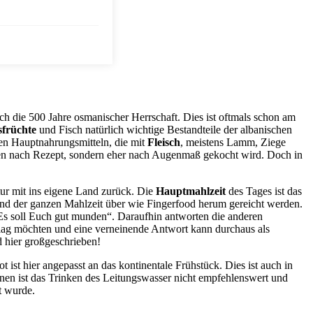
ch die 500 Jahre osmanischer Herrschaft. Dies ist oftmals schon am
früchte
und Fisch natürlich wichtige Bestandteile der albanischen
en Hauptnahrungsmitteln, die mit
Fleisch
, meistens Lamm, Ziege
lten nach Rezept, sondern eher nach Augenmaß gekocht wird. Doch in
ur mit ins eigene Land zurück. Die
Hauptmahlzeit
des Tages ist das
rend der ganzen Mahlzeit über wie Fingerfood herum gereicht werden.
 „Es soll Euch gut munden“. Daraufhin antworten die anderen
chlag möchten und eine verneinende Antwort kann durchaus als
d hier großgeschrieben!
 ist hier angepasst an das kontinentale Frühstück. Dies ist auch in
ionen ist das Trinken des Leitungswasser nicht empfehlenswert und
t wurde.