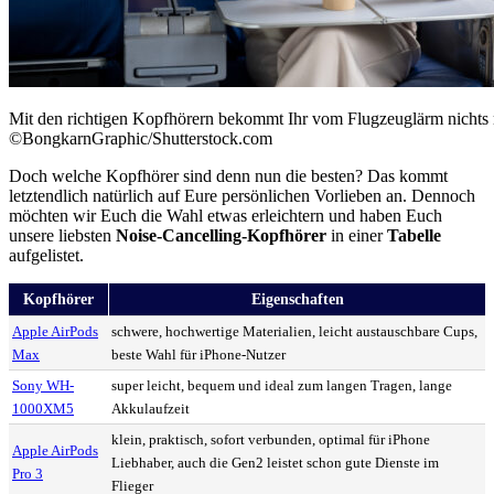
Mit den richtigen Kopfhörern bekommt Ihr vom Flugzeuglärm nichts 
©BongkarnGraphic/Shutterstock.com
Doch welche Kopfhörer sind denn nun die besten? Das kommt
letztendlich natürlich auf Eure persönlichen Vorlieben an. Dennoch
möchten wir Euch die Wahl etwas erleichtern und haben Euch
unsere liebsten
Noise-Cancelling-Kopfhörer
in einer
Tabelle
aufgelistet.
Kopfhörer
Eigenschaften
Apple AirPods
schwere, hochwertige Materialien, leicht austauschbare Cups,
Max
beste Wahl für iPhone-Nutzer
Sony WH-
super leicht, bequem und ideal zum langen Tragen, lange
1000XM5
Akkulaufzeit
klein, praktisch, sofort verbunden, optimal für iPhone
Apple AirPods
Liebhaber, auch die Gen2 leistet schon gute Dienste im
Pro 3
Flieger