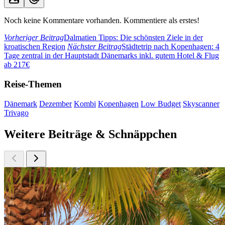
Noch keine Kommentare vorhanden. Kommentiere als erstes!
Vorheriger Beitrag
Dalmatien Tipps: Die schönsten Ziele in der
kroatischen Region
Nächster Beitrag
Städtetrip nach Kopenhagen: 4
Tage zentral in der Hauptstadt Dänemarks inkl. gutem Hotel & Flug
ab 217€
Reise-Themen
Dänemark
Dezember
Kombi
Kopenhagen
Low Budget
Skyscanner
Trivago
Weitere Beiträge & Schnäppchen