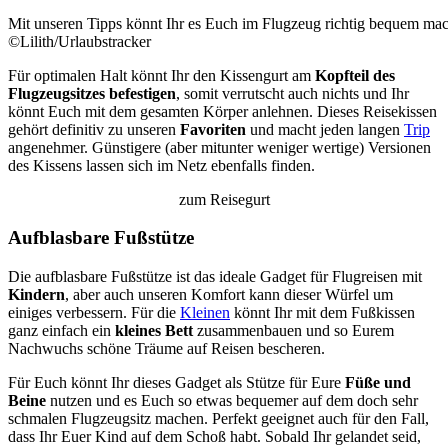
Mit unseren Tipps könnt Ihr es Euch im Flugzeug richtig bequem ma
©Lilith/Urlaubstracker
Für optimalen Halt könnt Ihr den Kissengurt am
Kopfteil des
Flugzeugsitzes befestigen
, somit verrutscht auch nichts und Ihr
könnt Euch mit dem gesamten Körper anlehnen. Dieses Reisekissen
gehört definitiv zu unseren
Favoriten
und macht jeden langen
Trip
angenehmer. Günstigere (aber mitunter weniger wertige) Versionen
des Kissens lassen sich im Netz ebenfalls finden.
zum Reisegurt
Aufblasbare Fußstütze
Die aufblasbare Fußstütze ist das ideale Gadget für Flugreisen mit
Kindern
, aber auch unseren Komfort kann dieser Würfel um
einiges verbessern. Für die
Kleinen
könnt Ihr mit dem Fußkissen
ganz einfach ein
kleines Bett
zusammenbauen und so Eurem
Nachwuchs schöne Träume auf Reisen bescheren.
Für Euch könnt Ihr dieses Gadget als Stütze für Eure
Füße und
Beine
nutzen und es Euch so etwas bequemer auf dem doch sehr
schmalen Flugzeugsitz machen. Perfekt geeignet auch für den Fall,
dass Ihr Euer Kind auf dem Schoß habt. Sobald Ihr gelandet seid,