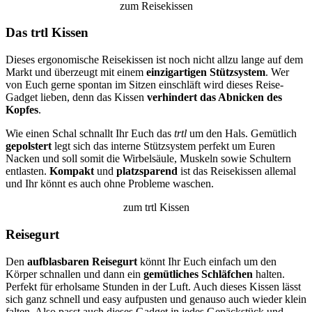
zum Reisekissen
Das trtl Kissen
Dieses ergonomische Reisekissen ist noch nicht allzu lange auf dem
Markt und überzeugt mit einem
einzigartigen
Stützsystem
. Wer
von Euch gerne spontan im Sitzen einschläft wird dieses Reise-
Gadget lieben, denn das Kissen
verhindert das Abnicken des
Kopfes
.
Wie einen Schal schnallt Ihr Euch das
trtl
um den Hals. Gemütlich
gepolstert
legt sich das interne Stützsystem perfekt um Euren
Nacken und soll somit die Wirbelsäule, Muskeln sowie Schultern
entlasten.
Kompakt
und
platzsparend
ist das Reisekissen allemal
und Ihr könnt es auch ohne Probleme waschen.
zum trtl Kissen
Reisegurt
Den
aufblasbaren Reisegurt
könnt Ihr Euch einfach um den
Körper schnallen und dann ein
gemütliches Schläfchen
halten.
Perfekt für erholsame Stunden in der Luft. Auch dieses Kissen lässt
sich ganz schnell und easy aufpusten und genauso auch wieder klein
falten. Also passt auch dieses Gadget in jedes Gepäckstück und