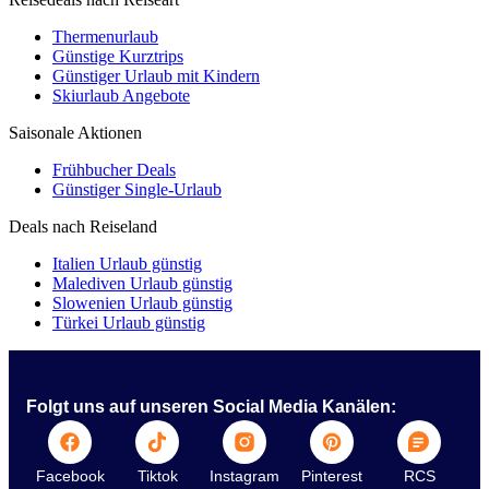
Thermenurlaub
Günstige Kurztrips
Günstiger Urlaub mit Kindern
Skiurlaub Angebote
Saisonale Aktionen
Frühbucher Deals
Günstiger Single-Urlaub
Deals nach Reiseland
Italien Urlaub günstig
Malediven Urlaub günstig
Slowenien Urlaub günstig
Türkei Urlaub günstig