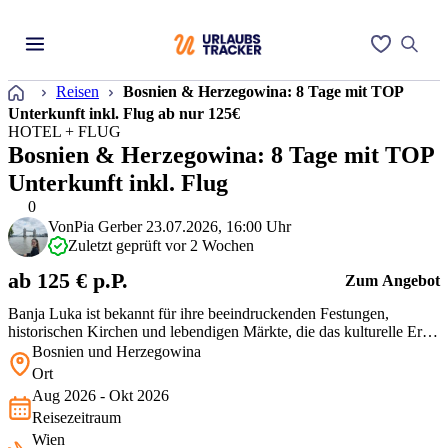
Startseite
Reisen
Bosnien & Herzegowina: 8 Tage mit TOP
Unterkunft inkl. Flug ab nur 125€
HOTEL + FLUG
Bosnien & Herzegowina: 8 Tage mit TOP
Unterkunft inkl. Flug
0
Von
Pia Gerber
23.07.2026, 16:00 Uhr
Zuletzt geprüft vor 2 Wochen
ab 125 € p.P.
Zum Angebot
Banja Luka ist bekannt für ihre beeindruckenden Festungen,
historischen Kirchen und lebendigen Märkte, die das kulturelle Erbe
der Region widerspiegeln. Naturfreunde können die umliegenden
Bosnien und Herzegowina
Wälder und Flüsse erkunden, die zahlreiche Outdoor-Aktivitäten
Ort
wie Wandern, Rafting und Radfahren bieten.
Aug 2026 - Okt 2026
Reisezeitraum
Wien