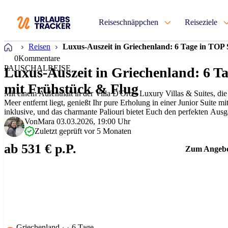
Reiseschnäppchen
Reiseziele
Startseite
Reisen
Luxus-Auszeit in Griechenland: 6 Tage in TOP 
0
Kommentare
PAUSCHALREISE
Luxus-Auszeit in Griechenland: 6 Ta
mit Frühstück & Flug
Mit einem Aufenthalt in der Villa D'Oro - Luxury Villas & Suites, di
Meer entfernt liegt, genießt Ihr pure Erholung in einer Junior Suite mi
inklusive, und das charmante Paliouri bietet Euch den perfekten Au
Durch die beeindruck…
Von
Mara
03.03.2026, 19:00 Uhr
Zuletzt geprüft vor 5 Monaten
ab 531 € p.P.
Zum Angeb
Griechenland
6 Tage