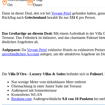
Ort
Dauer
Dann ist dieser Deal, den wir bei
Voyage Privé
gefunden haben, genau
Rückflug nach
Griechenland
bezahlt Ihr nur
531 €
pro Person.
Das Großartige an diesem Deal:
Mit einem Aufenthalt in der Villa D
Terrasse. Das Frühstück ist inklusive, und das charmante Paliouri b
ähnlichen Angeboten ab.
Aufgepasst:
Da
Voyage Privé
exklusive Hotels zu exklusiven Preisen
unverbindlichen Account
anlegen, um die attraktiven Angebote im D
Die
Villa D'Oro - Luxury Villas & Suites
befindet sich in
Paliouri
.
Nur wenige Meter vom türkisblauen Meer entfernt
Übernachtung in einer Junior Suite mit Terrasse
Außenpool mit Sonnenterrasse
Kostenfreies WLAN
Booking.com
: Außergewöhnliche
9.8 von 10 Punkten
bei meh