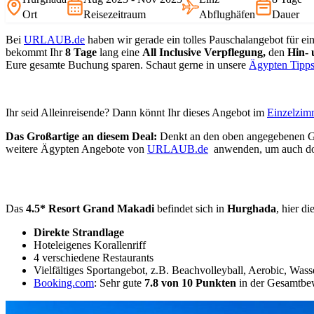
Ort
Reisezeitraum
Abflughäfen
Dauer
Bei
URLAUB.de
haben wir gerade ein tolles Pauschalangebot für ei
bekommt Ihr
8
Tage
lang eine
All Inclusive
Verpflegung,
den
Hin- 
Eure gesamte Buchung sparen. Schaut gerne in unsere
Ägypten Tipp
Ihr seid Alleinreisende? Dann könnt Ihr dieses Angebot im
Einzelzim
Das Großartige an diesem Deal:
Denkt an den oben angegebenen G
weitere Ägypten Angebote von
URLAUB.de
anwenden, um auch dor
Das
4.5* Resort Grand Makadi
befindet sich in
Hurghada
, hier di
Direkte Strandlage
Hoteleigenes Korallenriff
4 verschiedene Restaurants
Vielfältiges Sportangebot, z.B. Beachvolleyball, Aerobic, Wass
Booking.com
: Sehr gute
7.8 von 10 Punkten
in der Gesamtbe