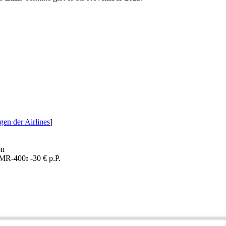
n der Airlines
]
en
LMR-400
:
-30 € p.P.