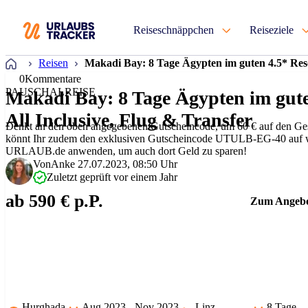
Reiseschnäppchen
Reiseziele
Startseite
Reisen
Makadi Bay: 8 Tage Ägypten im guten 4.5* Reso
0
Kommentare
PAUSCHALREISE
Makadi Bay: 8 Tage Ägypten im gute
All Inclusive, Flug & Transfer
Denkt an den oben angegebenen Gutscheincode, um 60 € auf den Ge
könnt Ihr zudem den exklusiven Gutscheincode UTULB-EG-40 auf 
URLAUB.de anwenden, um auch dort Geld zu sparen!
Von
Anke
27.07.2023, 08:50 Uhr
Zuletzt geprüft vor einem Jahr
ab 590 € p.P.
Zum Angeb
Hurghada
Aug 2023 - Nov 2023
Linz
8 Tage