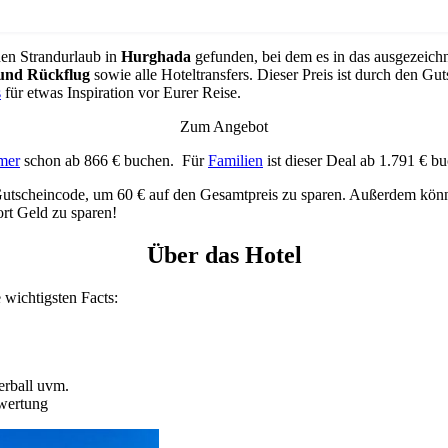
nen Strandurlaub in
Hurghada
gefunden, bei dem es in das ausgezeich
und Rückflug
sowie alle Hoteltransfers. Dieser Preis ist durch den
s
für etwas Inspiration vor Eurer Reise.
Zum Angebot
mer
schon ab 866 € buchen. Für
Familien
ist dieser Deal ab 1.791 € b
utscheincode, um 60 € auf den Gesamtpreis zu sparen. Außerdem kö
t Geld zu sparen!
Über das Hotel
e wichtigsten Facts:
erball uvm.
wertung