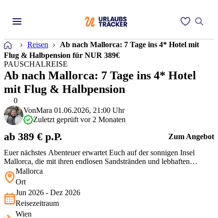
Startseite
Reisen
Ab nach Mallorca: 7 Tage ins 4* Hotel mit
Flug & Halbpension für NUR 389€
PAUSCHALREISE
Ab nach Mallorca: 7 Tage ins 4* Hotel
mit Flug & Halbpension
0
Von
Mara
01.06.2026, 21:00 Uhr
Zuletzt geprüft vor 2 Monaten
ab 389 € p.P.
Zum Angebot
Euer nächstes Abenteuer erwartet Euch auf der sonnigen Insel
Mallorca, die mit ihren endlosen Sandstränden und lebhaften
Märkten nur darauf wartet, entdeckt zu werden. Das 4*
Mallorca
Metropolitan JUKA Playa Aparthotel bietet Euch nicht nur eine
Ort
fantastische Lage, sondern auch mit seiner herzlichen
Jun 2026 - Dez 2026
Gastfreundschaft ein echtes Zuhaus…
Reisezeitraum
Wien