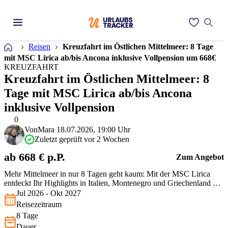
Startseite
Reisen
Kreuzfahrt im Östlichen Mittelmeer: 8 Tage
mit MSC Lirica ab/bis Ancona inklusive Vollpension um 668€
KREUZFAHRT
Kreuzfahrt im Östlichen Mittelmeer: 8
Tage mit MSC Lirica ab/bis Ancona
inklusive Vollpension
0
Von
Mara
18.07.2026, 19:00 Uhr
Zuletzt geprüft vor 2 Wochen
ab 668 € p.P.
Zum Angebot
Mehr Mittelmeer in nur 8 Tagen geht kaum: Mit der MSC Lirica
entdeckt Ihr Highlights in Italien, Montenegro und Griechenland –
ganz ohne ständiges Kofferpacken. Vollpension ist inklusive, der
Jul 2026 - Okt 2027
Preis passt, und selbst Mykonos und Santorini stehen auf dem Plan.
Reisezeitraum
Lasst Euch diesen Deal zum super Preis-Leistungs-Verhältnis nicht
8 Tage
…
Dauer