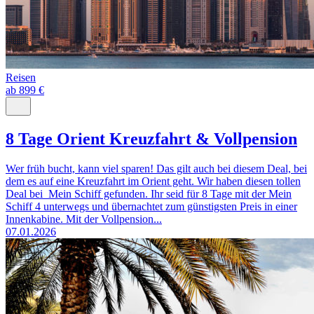
Reisen
ab 899 €
8 Tage Orient Kreuzfahrt & Vollpension
Wer früh bucht, kann viel sparen! Das gilt auch bei diesem Deal, bei
dem es auf eine Kreuzfahrt im Orient geht. Wir haben diesen tollen
Deal bei Mein Schiff gefunden. Ihr seid für 8 Tage mit der Mein
Schiff 4 unterwegs und übernachtet zum günstigsten Preis in einer
Innenkabine. Mit der Vollpension...
07.01.2026