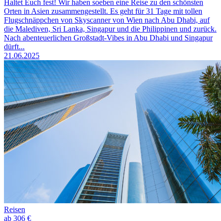
Haltet Euch fest! Wir haben soeben eine Reise zu den schönsten
Orten in Asien zusammengestellt. Es geht für 31 Tage mit tollen
Flugschnäppchen von Skyscanner von Wien nach Abu Dhabi, auf
die Malediven, Sri Lanka, Singapur und die Philippinen und zurück.
Nach abenteuerlichen Großstadt-Vibes in Abu Dhabi und Singapur
dürft...
21.06.2025
Reisen
ab 306 €