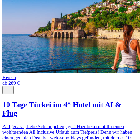
Reisen
ab 289 €
10 Tage Türkei im 4* Hotel mit AI &
Flug
Aufgepasst, liebe Schnäppchenjäger! Hier bekommt Ihr einen
wohltuenden All Inclusive Urlaub zum Tiefpreis! Denn wir haben
einen genialen Deal bei weloveholidays gefunden, mit dem es 10