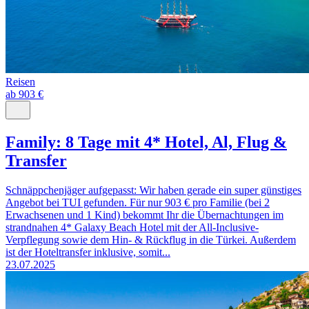
Reisen
ab 903 €
Family: 8 Tage mit 4* Hotel, Al, Flug &
Transfer
Schnäppchenjäger aufgepasst: Wir haben gerade ein super günstiges
Angebot bei TUI gefunden. Für nur 903 € pro Familie (bei 2
Erwachsenen und 1 Kind) bekommt Ihr die Übernachtungen im
strandnahen 4* Galaxy Beach Hotel mit der All-Inclusive-
Verpflegung sowie dem Hin- & Rückflug in die Türkei. Außerdem
ist der Hoteltransfer inklusive, somit...
23.07.2025