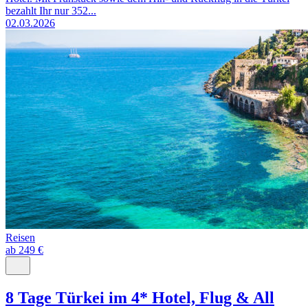
bezahlt Ihr nur 352...
02.03.2026
Reisen
ab 249 €
8 Tage Türkei im 4* Hotel, Flug & All