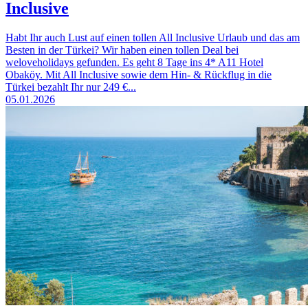
Inclusive
Habt Ihr auch Lust auf einen tollen All Inclusive Urlaub und das am
Besten in der Türkei? Wir haben einen tollen Deal bei
weloveholidays gefunden. Es geht 8 Tage ins 4* A11 Hotel
Obaköy. Mit All Inclusive sowie dem Hin- & Rückflug in die
Türkei bezahlt Ihr nur 249 €...
05.01.2026