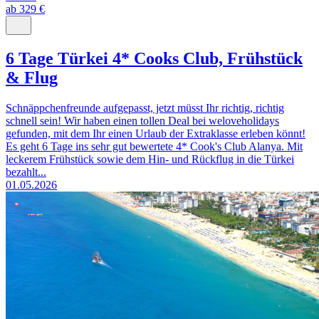
ab 329 €
6 Tage Türkei 4* Cooks Club, Frühstück
& Flug
Schnäppchenfreunde aufgepasst, jetzt müsst Ihr richtig, richtig
schnell sein! Wir haben einen tollen Deal bei weloveholidays
gefunden, mit dem Ihr einen Urlaub der Extraklasse erleben könnt!
Es geht 6 Tage ins sehr gut bewertete 4* Cook's Club Alanya. Mit
leckerem Frühstück sowie dem Hin- und Rückflug in die Türkei
bezahlt...
01.05.2026