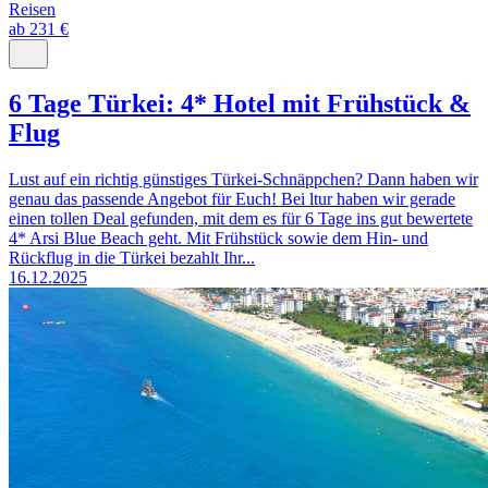
Reisen
ab 231 €
6 Tage Türkei: 4* Hotel mit Frühstück &
Flug
Lust auf ein richtig günstiges Türkei-Schnäppchen? Dann haben wir
genau das passende Angebot für Euch! Bei ltur haben wir gerade
einen tollen Deal gefunden, mit dem es für 6 Tage ins gut bewertete
4* Arsi Blue Beach geht. Mit Frühstück sowie dem Hin- und
Rückflug in die Türkei bezahlt Ihr...
16.12.2025