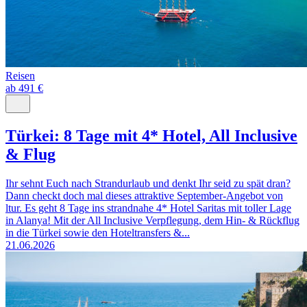
Reisen
ab 491 €
Türkei: 8 Tage mit 4* Hotel, All Inclusive
& Flug
Ihr sehnt Euch nach Strandurlaub und denkt Ihr seid zu spät dran?
Dann checkt doch mal dieses attraktive September-Angebot von
ltur. Es geht 8 Tage ins strandnahe 4* Hotel Saritas mit toller Lage
in Alanya! Mit der All Inclusive Verpflegung, dem Hin- & Rückflug
in die Türkei sowie den Hoteltransfers &...
21.06.2026