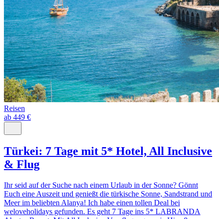
Reisen
ab 449 €
Türkei: 7 Tage mit 5* Hotel, All Inclusive
& Flug
Ihr seid auf der Suche nach einem Urlaub in der Sonne? Gönnt
Euch eine Auszeit und genießt die türkische Sonne, Sandstrand und
Meer im beliebten Alanya! Ich habe einen tollen Deal bei
weloveholidays gefunden. Es geht 7 Tage ins 5* LABRANDA