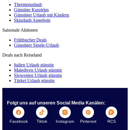
Thermenurlaub
Günstige Kurztrips
Günstiger Urlaub mit Kindern
Skiurlaub Angebote
Saisonale Aktionen
Frühbucher Deals
Günstiger Single-Urlaub
Deals nach Reiseland
Italien Urlaub günstig
Malediven Urlaub günstig
Slowenien Urlaub günstig
Türkei Urlaub günstig