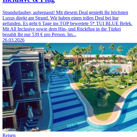
Strandurlauber, aufgepasst! Mit diesem Deal genießt Ihr höchsten
Luxus direkt am Strand. Wir haben einen tollen Deal bei ltur
gefunden. Es geht 6 Tage ins TOP bewertete 5* TUI BLUE Belek.
Mit All Inclusive sowie dem Hin- und Rückflug in die Türkei
bezahlt Ihr nur 539 € pro Person. Im...
26.03.2026
Reisen