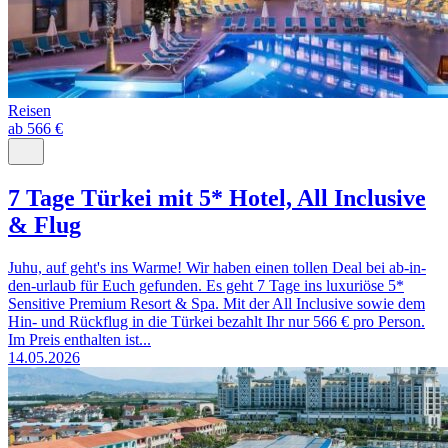
Reisen
ab 566 €
7 Tage Türkei mit 5* Hotel, All Inclusive
& Flug
Juhu, auf geht's ins Warme! Wir haben einen tollen Deal bei ab-in-
den-urlaub für Euch gefunden. Es geht 7 Tage ins luxuriöse 5*
Sensitive Premium Resort & Spa. Mit der All Inclusive sowie dem
Hin- und Rückflug in die Türkei bezahlt Ihr nur 566 € pro Person.
Im Preis enthalten ist...
14.05.2026