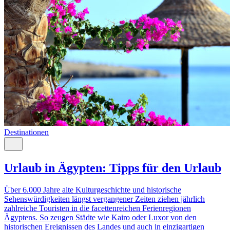
Destinationen
Urlaub in Ägypten: Tipps für den Urlaub
Über 6.000 Jahre alte Kulturgeschichte und historische
Sehenswürdigkeiten längst vergangener Zeiten ziehen jährlich
zahlreiche Touristen in die facettenreichen Ferienregionen
Ägyptens. So zeugen Städte wie Kairo oder Luxor von den
historischen Ereignissen des Landes und auch in einzigartigen