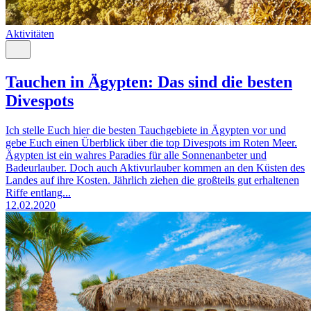
Aktivitäten
Tauchen in Ägypten: Das sind die besten
Divespots
Ich stelle Euch hier die besten Tauchgebiete in Ägypten vor und
gebe Euch einen Überblick über die top Divespots im Roten Meer.
Ägypten ist ein wahres Paradies für alle Sonnenanbeter und
Badeurlauber. Doch auch Aktivurlauber kommen an den Küsten des
Landes auf ihre Kosten. Jährlich ziehen die großteils gut erhaltenen
Riffe entlang...
12.02.2020