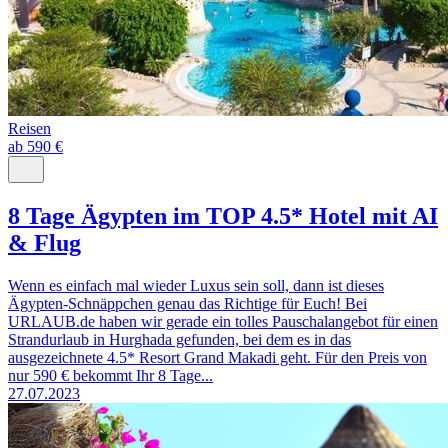
Reisen
ab 590 €
8 Tage Ägypten im TOP 4.5* Hotel mit AI
& Flug
Wenn es einfach mal wieder Luxus sein soll, dann ist dieses
Ägypten-Schnäppchen genau das Richtige für Euch! Bei
URLAUB.de haben wir gerade ein tolles Pauschalangebot für einen
Strandurlaub in Hurghada gefunden, bei dem es in das
ausgezeichnete 4.5* Resort Grand Makadi geht. Für den Preis von
nur 590 € bekommt Ihr 8 Tage...
27.07.2023