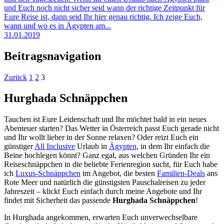
und Euch noch nicht sicher seid wann der richtige Zeitpunkt für
Eure Reise ist, dann seid Ihr hier genau richtig. Ich zeige Euch,
wann und wo es in Ägypten am...
31.01.2019
Beitragsnavigation
Zurück
1
2
3
Hurghada Schnäppchen
Tauchen ist Eure Leidenschaft und Ihr möchtet bald in ein neues
Abenteuer starten? Das Wetter in Österreich passt Euch gerade nicht
und Ihr wollt lieber in der Sonne relaxen? Oder reizt Euch ein
günstiger
All Inclusive
Urlaub in
Ägypten
, in dem Ihr einfach die
Beine hochlegen könnt? Ganz egal, aus welchen Gründen Ihr ein
Reiseschnäppchen in die beliebte Ferienregion sucht, für Euch habe
ich
Luxus-Schnäppchen
im Angebot, die besten
Familien-Deals
ans
Rote Meer und natürlich die günstigsten Pauschalreisen zu jeder
Jahreszeit – klickt Euch einfach durch meine Angebote und Ihr
findet mit Sicherheit das passende
Hurghada Schnäppchen
!
In Hurghada angekommen, erwarten Euch unverwechselbare