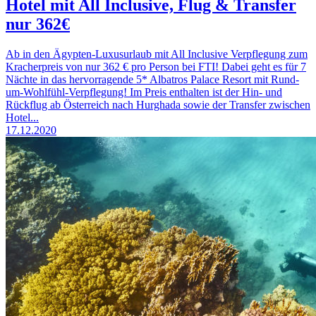
Hotel mit All Inclusive, Flug & Transfer
nur 362€
Ab in den Ägypten-Luxusurlaub mit All Inclusive Verpflegung zum
Kracherpreis von nur 362 € pro Person bei FTI! Dabei geht es für 7
Nächte in das hervorragende 5* Albatros Palace Resort mit Rund-
um-Wohlfühl-Verpflegung! Im Preis enthalten ist der Hin- und
Rückflug ab Österreich nach Hurghada sowie der Transfer zwischen
Hotel...
17.12.2020