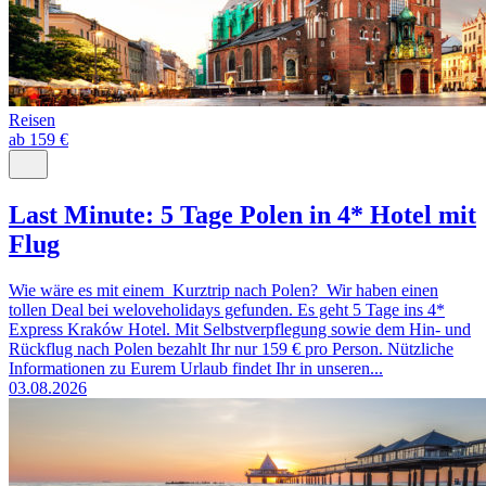
Reisen
ab 159 €
Last Minute: 5 Tage Polen in 4* Hotel mit
Flug
Wie wäre es mit einem Kurztrip nach Polen? Wir haben einen
tollen Deal bei weloveholidays gefunden. Es geht 5 Tage ins 4*
Express Kraków Hotel. Mit Selbstverpflegung sowie dem Hin- und
Rückflug nach Polen bezahlt Ihr nur 159 € pro Person. Nützliche
Informationen zu Eurem Urlaub findet Ihr in unseren...
03.08.2026