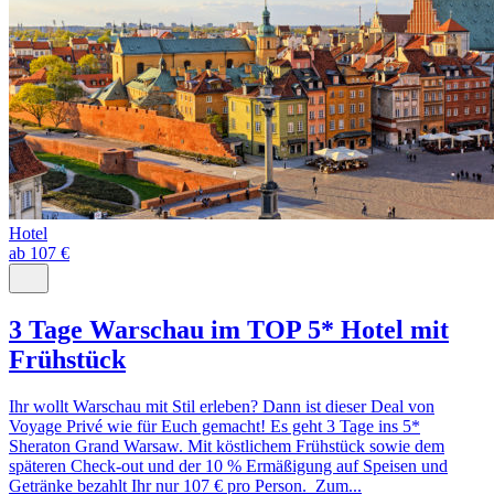
Hotel
ab 107 €
3 Tage Warschau im TOP 5* Hotel mit
Frühstück
Ihr wollt Warschau mit Stil erleben? Dann ist dieser Deal von
Voyage Privé wie für Euch gemacht! Es geht 3 Tage ins 5*
Sheraton Grand Warsaw. Mit köstlichem Frühstück sowie dem
späteren Check-out und der 10 % Ermäßigung auf Speisen und
Getränke bezahlt Ihr nur 107 € pro Person. Zum...