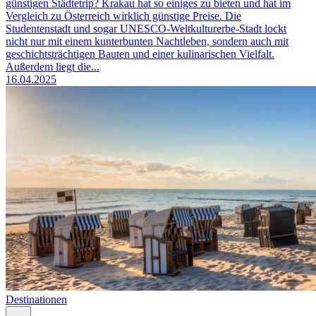
günstigen Städtetrip? Krakau hat so einiges zu bieten und hat im
Vergleich zu Österreich wirklich günstige Preise. Die
Studentenstadt und sogar UNESCO-Weltkulturerbe-Stadt lockt
nicht nur mit einem kunterbunten Nachtleben, sondern auch mit
geschichtsträchtigen Bauten und einer kulinarischen Vielfalt.
Außerdem liegt die...
16.04.2025
Destinationen