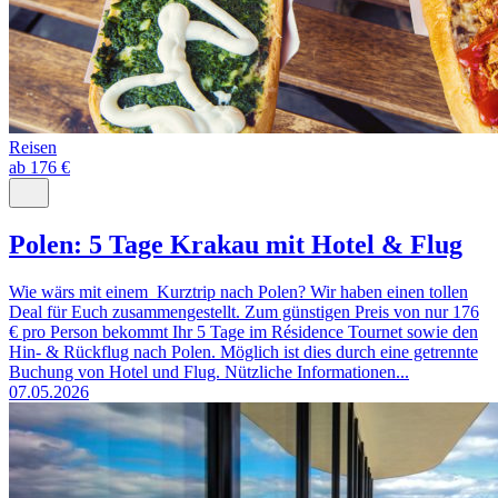
Reisen
ab 176 €
Polen: 5 Tage Krakau mit Hotel & Flug
Wie wärs mit einem Kurztrip nach Polen? Wir haben einen tollen
Deal für Euch zusammengestellt. Zum günstigen Preis von nur 176
€ pro Person bekommt Ihr 5 Tage im Résidence Tournet sowie den
Hin- & Rückflug nach Polen. Möglich ist dies durch eine getrennte
Buchung von Hotel und Flug. Nützliche Informationen...
07.05.2026