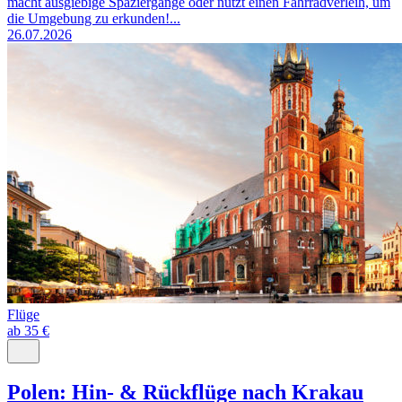
macht ausgiebige Spaziergänge oder nutzt einen Fahrradverleih, um
die Umgebung zu erkunden!...
26.07.2026
Flüge
ab 35 €
Polen: Hin- & Rückflüge nach Krakau