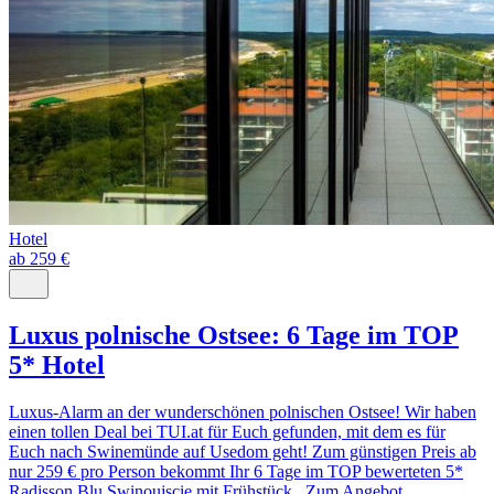
Hotel
ab 259 €
Luxus polnische Ostsee: 6 Tage im TOP
5* Hotel
Luxus-Alarm an der wunderschönen polnischen Ostsee! Wir haben
einen tollen Deal bei TUI.at für Euch gefunden, mit dem es für
Euch nach Swinemünde auf Usedom geht! Zum günstigen Preis ab
nur 259 € pro Person bekommt Ihr 6 Tage im TOP bewerteten 5*
Radisson Blu Swinoujscie mit Frühstück. Zum Angebot...