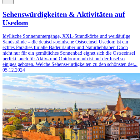
Sehenswürdigkeiten & Aktivitäten auf
Usedom
Idyllische Sonnenuntergänge, XXL-Strandkörbe und weitläufige
Sandstrände – die deutsch-polnische Ostseeinsel Usedom ist ein
echtes Paradies für alle Badeurlauber und Naturliebhaber. Doch
nicht nur für ein gemütliches Sonnenbad eignet sich die Ostseeinsel
perfekt, auch für Aktiv- und Outdoorurlaub ist auf der Insel so
einiges geboten. Welche Sehenswürdigkeiten zu den schönsten der...
05.12.2024