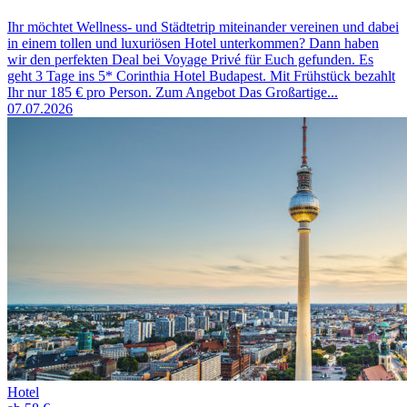
Ihr möchtet Wellness- und Städtetrip miteinander vereinen und dabei
in einem tollen und luxuriösen Hotel unterkommen? Dann haben
wir den perfekten Deal bei Voyage Privé für Euch gefunden. Es
geht 3 Tage ins 5* Corinthia Hotel Budapest. Mit Frühstück bezahlt
Ihr nur 185 € pro Person. Zum Angebot Das Großartige...
07.07.2026
Hotel