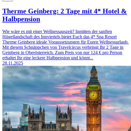
Therme Geinberg: 2 Tage mit 4* Hotel &
Halbpension
Wie wäre es mit einer Wellnessauszeit? Inmitten der sanften
Hügellandschaft des Innviertels bietet Euch das 4* Spa Resort
Therme Geinberg ideale Voraussetzungen für Euren Wellnessurlaub.
Mit diesem Schnäppchen von Travelcircus verbringt Ihr 2 Tage in
Geinberg in Oberösterreich. Zum Preis von nur 124 € pro Person
erhaltet Ihr eine leckere Halbpension und könnt...
28.11.2025