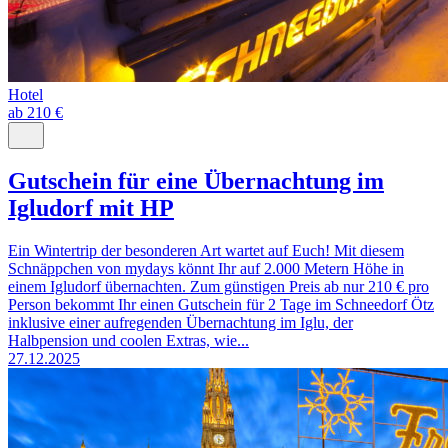
Hotel
ab 210 €
Gutschein für eine Übernachtung im
Igludorf mit HP
Ein Wintertrip der besonderen Art wartet auf Euch! Mit diesem
Schnäppchen von mydays könnt Ihr auf 2.000 Metern Höhe in
einem Igludorf übernachten. Zum günstigen Preis ab nur 210 € pro
Person bekommt Ihr einen Gutschein für 2 Tage im Schneedorf Ötz
inklusive einer aufregenden Übernachtung im Iglu, der
Halbpension und coolen Extras, wie...
27.12.2025