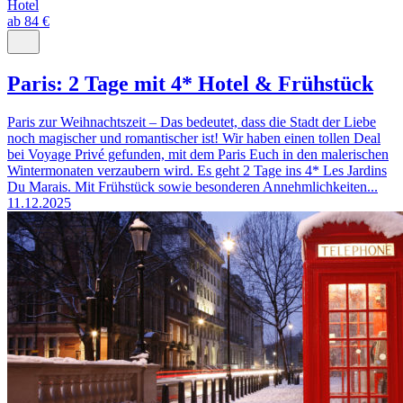
Hotel
ab 84 €
Paris: 2 Tage mit 4* Hotel & Frühstück
Paris zur Weihnachtszeit – Das bedeutet, dass die Stadt der Liebe
noch magischer und romantischer ist! Wir haben einen tollen Deal
bei Voyage Privé gefunden, mit dem Paris Euch in den malerischen
Wintermonaten verzaubern wird. Es geht 2 Tage ins 4* Les Jardins
Du Marais. Mit Frühstück sowie besonderen Annehmlichkeiten...
11.12.2025