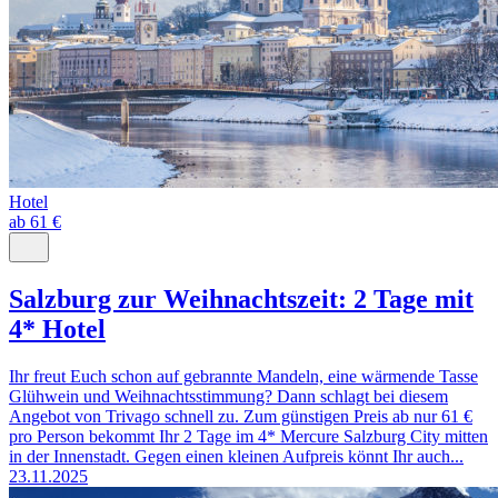
Hotel
ab 61 €
Salzburg zur Weihnachtszeit: 2 Tage mit
4* Hotel
Ihr freut Euch schon auf gebrannte Mandeln, eine wärmende Tasse
Glühwein und Weihnachtsstimmung? Dann schlagt bei diesem
Angebot von Trivago schnell zu. Zum günstigen Preis ab nur 61 €
pro Person bekommt Ihr 2 Tage im 4* Mercure Salzburg City mitten
in der Innenstadt. Gegen einen kleinen Aufpreis könnt Ihr auch...
23.11.2025