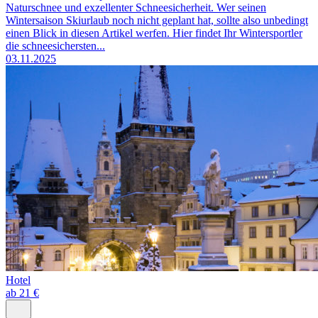
Naturschnee und exzellenter Schneesicherheit. Wer seinen
Wintersaison Skiurlaub noch nicht geplant hat, sollte also unbedingt
einen Blick in diesen Artikel werfen. Hier findet Ihr Wintersportler
die schneesichersten...
03.11.2025
Hotel
ab 21 €