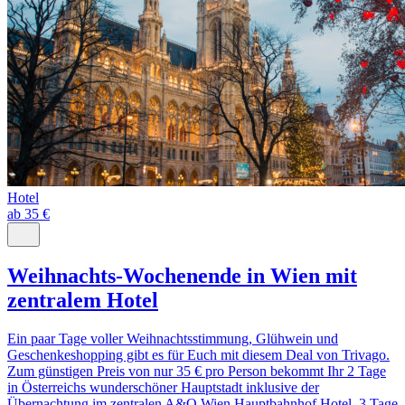
Hotel
ab 35 €
Weihnachts-Wochenende in Wien mit
zentralem Hotel
Ein paar Tage voller Weihnachtsstimmung, Glühwein und
Geschenkeshopping gibt es für Euch mit diesem Deal von Trivago.
Zum günstigen Preis von nur 35 € pro Person bekommt Ihr 2 Tage
in Österreichs wunderschöner Hauptstadt inklusive der
Übernachtung im zentralen A&O Wien Hauptbahnhof Hotel. 3 Tage