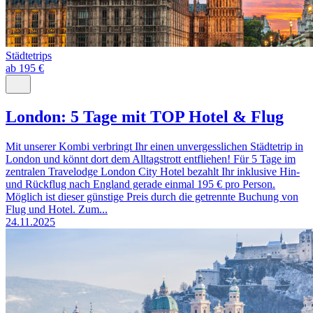
Städtetrips
ab 195 €
London: 5 Tage mit TOP Hotel & Flug
Mit unserer Kombi verbringt Ihr einen unvergesslichen Städtetrip in
London und könnt dort dem Alltagstrott entfliehen! Für 5 Tage im
zentralen Travelodge London City Hotel bezahlt Ihr inklusive Hin-
und Rückflug nach England gerade einmal 195 € pro Person.
Möglich ist dieser günstige Preis durch die getrennte Buchung von
Flug und Hotel. Zum...
24.11.2025