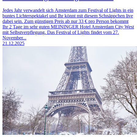
Jedes Jahr verwandelt sich Amsterdam zum Festival of Lights in ein
buntes Lichterspektakel und Ihr könnt mit diesem Schnäppchen live
dabei sein. Zum günstigen Preis ab nur 33 € pro Person bekommt
Ihr 2 Tage im sehr guten MEININGER Hotel Amsterdam City West
mit Selbstverpflegung. Das Festival of Lights findet vom 27.
November...
21.12.2025