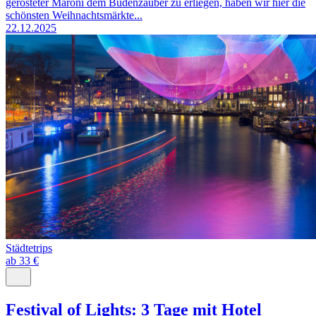
gerösteter Maroni dem Budenzauber zu erliegen, haben wir hier die
schönsten Weihnachtsmärkte...
22.12.2025
Städtetrips
ab 33 €
Festival of Lights: 3 Tage mit Hotel