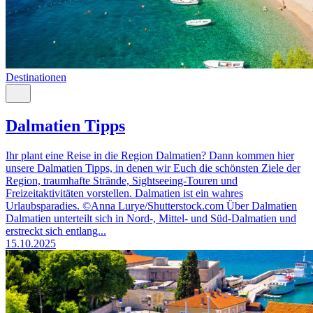
Destinationen
Dalmatien Tipps
Ihr plant eine Reise in die Region Dalmatien? Dann kommen hier
unsere Dalmatien Tipps, in denen wir Euch die schönsten Ziele der
Region, traumhafte Strände, Sightseeing-Touren und
Freizeitaktivitäten vorstellen. Dalmatien ist ein wahres
Urlaubsparadies. ©Anna Lurye/Shutterstock.com Über Dalmatien
Dalmatien unterteilt sich in Nord-, Mittel- und Süd-Dalmatien und
erstreckt sich entlang...
15.10.2025