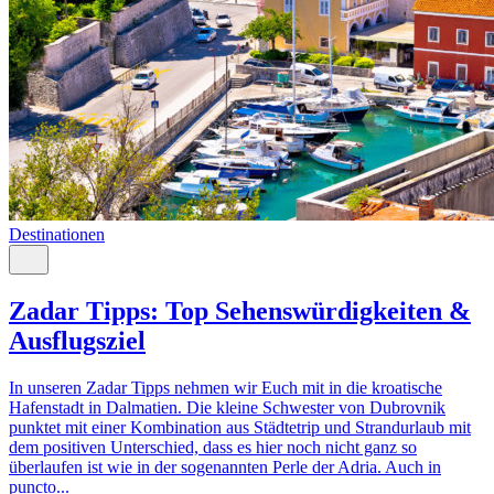
Destinationen
Zadar Tipps: Top Sehenswürdigkeiten &
Ausflugsziel
In unseren Zadar Tipps nehmen wir Euch mit in die kroatische
Hafenstadt in Dalmatien. Die kleine Schwester von Dubrovnik
punktet mit einer Kombination aus Städtetrip und Strandurlaub mit
dem positiven Unterschied, dass es hier noch nicht ganz so
überlaufen ist wie in der sogenannten Perle der Adria. Auch in
puncto...