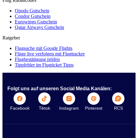
Flug Rabattcodes
Opodo Gutschein
Condor Gutschein
Eurowings Gutschein
Qatar Airways Gutschein
Ratgeber
Flugsuche mit Google Flights
Flüge live verfolgen mit Flugtracker
Flugbestätigung prüfen
Tippfehler im Flugticket Tipps