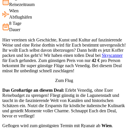
Reisezeitraum
Wien
Abflughäfen
8 Tage
Dauer
Hier vereinen sich Geschichte, Kunst und Kultur auf faszinierende
Weise und eine Reise dorthin wird für Euch bestimmt unvergesslich!
Ihr wollt Euch selbst davon überzeugen? Dann heißt es jetzt Koffer
packen und los geht’s! Wir haben einen tollen Deal bei
Skyscanner
für Euch gefunden. Zum günstigen Preis von nur
42 €
pro Person
bekommt Ihr super günstige Flüge nach Venedig. Bei diesem Deal
müsst Ihr unbedingt schnell zuschlagen!
Zum Flug
Das Großartige an diesem Deal:
Erlebt Venedig, ohne Euer
Reisebudget zu sprengen! Fliegt günstig in die Lagunenstadt und
taucht in die faszinierende Welt von Kanälen und historischen
Schätzen ein. Nutzt die Ersparnis für köstliche italienische Kulinarik
und genießt Momente voller Charme. Schnappt Euch den Deal,
bevor er verfliegt!
Geflogen wird zum günstigsten Termin mit Ryanair ab
Wien
.