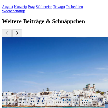
August
Kurztrip
Prag
Städtereise
Trivago
Tschechien
Wochenendtrip
Weitere Beiträge & Schnäppchen