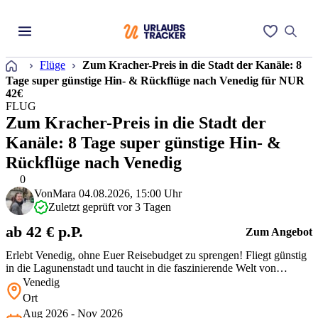
Startseite
Flüge
Zum Kracher-Preis in die Stadt der Kanäle: 8
Tage super günstige Hin- & Rückflüge nach Venedig für NUR
42€
FLUG
Zum Kracher-Preis in die Stadt der
Kanäle: 8 Tage super günstige Hin- &
Rückflüge nach Venedig
0
Von
Mara
04.08.2026, 15:00 Uhr
Zuletzt geprüft vor 3 Tagen
ab 42 € p.P.
Zum Angebot
Erlebt Venedig, ohne Euer Reisebudget zu sprengen! Fliegt günstig
in die Lagunenstadt und taucht in die faszinierende Welt von
Kanälen und historischen Schätzen ein. Nutzt die Ersparnis für
Venedig
köstliche italienische Kulinarik und genießt Momente voller
Ort
Charme. Schnappt Euch den Deal, bevor er verfliegt!
Aug 2026 - Nov 2026