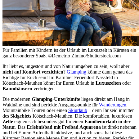
Für Familien mit Kindern ist der Urlaub im Luxuszelt in Kärnten ein
ganz besonderer Spaß. ©Demetrio Zimino/Shutterstock.com
Ihr liebt es, ungestört und von Natur umgeben zu sein, wollt aber
nicht auf Komfort verzichten
?
Glamping
könnte dann genau das
Richtige für Euch sein! Im Kärntner Feriendorf Nassfeld in
Kötschach-Mauthen könnt Ihr Euren Urlaub in
Luxuszelten
oder
Baumhäusern
verbringen.
Die modernen
Glamping-Unterkünfte
liegen direkt am Hang in
Waldnähe und sind perfekte Ausgangspunkte für
Wanderungen
,
Mountainbike-Touren oder einen
Skiurlaub
– denn Ihr seid inmitten
des
Skigebiets
Kötschach-Mauthen. Die komfortablen, luxuriösen
Zelte
eignen sich besonders gut für einen
Familienurlaub in der
Natur
. Das
Erlebnisbad mit Freibad Aquarena
ist direkt nebenan
und bei Eurem Aufenthalt inklusive, und auch sonst hat diese
Kärntner Region eine Menge Fun und Action zu bieten. Perfekt für