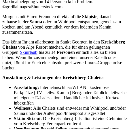
Maximalbelegung von 14 Personen kein Problem.
©gorillaimages/Shutterstock.com
Morgens mit Euren Freunden direkt auf die
Skipiste
, danach
zuhause in der
Sauna
oder im Whirlpool entspannen, gemeinsam
kochen und am Abend gemütlich vor dem lodernden Kamin
zusammensitzen.
Das könnt Ihr am allerbesten in Sankt Georgen in den
Kreischberg
Chalets
von Alps Resort machen, die für einen gelungenen
Gruppen-
Skiurlaub
bis zu 14 Personen
einfach alles zu bieten
haben. Wenn Ihr zusammenlegt und einen unserer Rabattcodes
nutzt, könnt Ihr Euch eine absolut preiswerte Luxus-Gruppenreise
buchen.
Ausstattung &
Leistungen der Kreischberg Chalets:
Ausstattung:
Internetanschluss/WLAN | kostenlose
Parkplätze | TV | teilw. Kamin | Berg- oder Talblick | teilweise
mit eigener E-Ladestation | Handtücher inklusive | Kurtaxe
inbegriffen
Wellness:
Alle Chalets sind entweder mit Whirlpool und/oder
Sauna und/oder Außenpool/Innenpool ausgestattet
Ski-in Ski-out
: Die Kreischberg Talstation ist eine Gehminute
vom Kreischberg Ferienpark entfernt
Verpflegung:
Ihr seid Selbstversorger mit einer modernen,