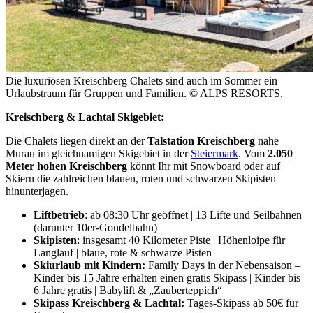
Die luxuriösen Kreischberg Chalets sind auch im Sommer ein
Urlaubstraum für Gruppen und Familien. © ALPS RESORTS.
Kreischberg & Lachtal Skigebiet:
Die Chalets liegen direkt an der
Talstation Kreischberg
nahe
Murau im gleichnamigen Skigebiet in der
Steiermark
. Vom
2.050
Meter hohen Kreischberg
könnt Ihr mit Snowboard oder auf
Skiern die zahlreichen blauen, roten und schwarzen Skipisten
hinunterjagen.
Liftbetrieb
: ab 08:30 Uhr geöffnet | 13 Lifte und Seilbahnen
(darunter 10er-Gondelbahn)
Skipisten
: insgesamt 40 Kilometer Piste | Höhenloipe für
Langlauf | blaue, rote & schwarze Pisten
Skiurlaub mit Kindern:
Family Days in der Nebensaison –
Kinder bis 15 Jahre erhalten einen gratis Skipass | Kinder bis
6 Jahre gratis | Babylift & „Zauberteppich“
Skipass Kreischberg
& Lachtal:
Tages-Skipass ab 50€ für