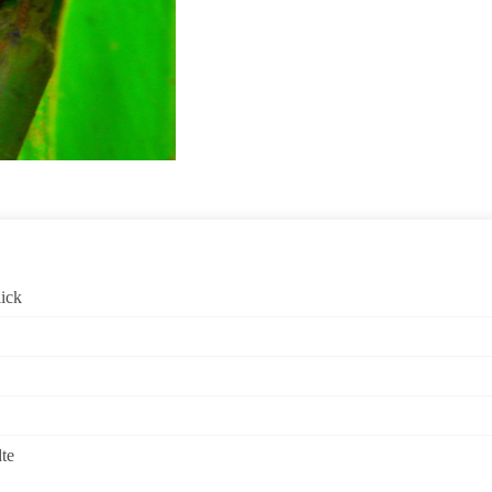
lick
dte