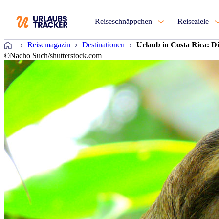
Reiseschnäppchen
Reiseziele
Startseite
Reisemagazin
Destinationen
Urlaub in Costa Rica: Di
©Nacho Such/shutterstock.com