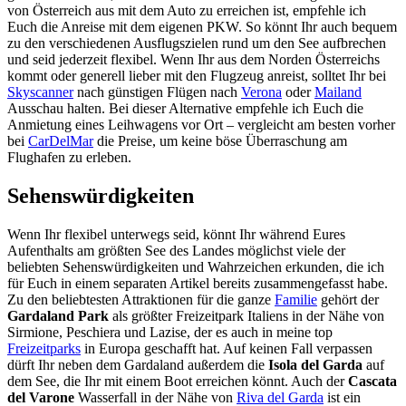
von Österreich aus mit dem Auto zu erreichen ist, empfehle ich
Euch die Anreise mit dem eigenen PKW. So könnt Ihr auch bequem
zu den verschiedenen Ausflugszielen rund um den See aufbrechen
und seid jederzeit flexibel. Wenn Ihr aus dem Norden Österreichs
kommt oder generell lieber mit den Flugzeug anreist, solltet Ihr bei
Skyscanner
nach günstigen Flügen nach
Verona
oder
Mailand
Ausschau halten. Bei dieser Alternative empfehle ich Euch die
Anmietung eines Leihwagens vor Ort – vergleicht am besten vorher
bei
CarDelMar
die Preise, um keine böse Überraschung am
Flughafen zu erleben.
Sehenswürdigkeiten
Wenn Ihr flexibel unterwegs seid, könnt Ihr während Eures
Aufenthalts am größten See des Landes möglichst viele der
beliebten Sehenswürdigkeiten und Wahrzeichen erkunden, die ich
für Euch in einem separaten Artikel bereits zusammengefasst habe.
Zu den beliebtesten Attraktionen für die ganze
Familie
gehört der
Gardaland Park
als größter Freizeitpark Italiens in der Nähe von
Sirmione, Peschiera und Lazise, der es auch in meine top
Freizeitparks
in Europa geschafft hat. Auf keinen Fall verpassen
dürft Ihr neben dem Gardaland außerdem die
Isola del Garda
auf
dem See, die Ihr mit einem Boot erreichen könnt. Auch der
Cascata
del Varone
Wasserfall in der Nähe von
Riva del Garda
ist ein