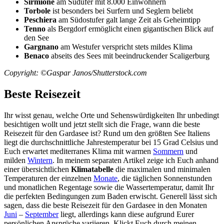
Sirmione
am Südufer mit 8.000 Einwohnern
Torbole
ist besonders bei Surfern und Seglern beliebt
Peschiera
am Südostufer galt lange Zeit als Geheimtipp
Tenno
als Bergdorf ermöglicht einen gigantischen Blick auf
den See
Gargnano
am Westufer verspricht stets mildes Klima
Benaco
abseits des Sees mit beeindruckender Scaligerburg
Copyright: ©Gaspar Janos/Shutterstock.com
Beste Reisezeit
Ihr wisst genau, welche Orte und Sehenswürdigkeiten Ihr unbedingt
besichtigen wollt und jetzt stellt sich die Frage, wann die beste
Reisezeit für den Gardasee ist? Rund um den größten See Italiens
liegt die durchschnittliche Jahrestemperatur bei 15 Grad Celsius und
Euch erwartet mediterranes Klima mit warmen
Sommern
und
milden
Wintern
. In meinem separaten Artikel zeige ich Euch anhand
einer übersichtlichen
Klimatabelle
die maximalen und minimalen
Temperaturen der einzelnen
Monate
, die täglichen Sonnenstunden
und monatlichen Regentage sowie die Wassertemperatur, damit Ihr
die perfekten Bedingungen zum Baden erwischt. Generell lässt sich
sagen, dass die beste Reisezeit für den Gardasee in den Monaten
Juni
–
September
liegt, allerdings kann diese aufgrund Eurer
persönlichen Ansprüche variieren. Klickt Euch durch meinen