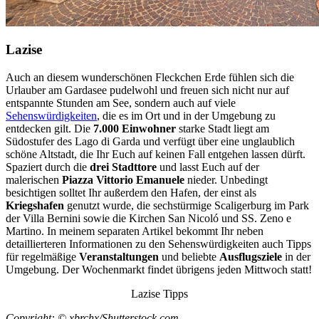
Lazise
Auch an diesem wunderschönen Fleckchen Erde fühlen sich die
Urlauber am Gardasee pudelwohl und freuen sich nicht nur auf
entspannte Stunden am See, sondern auch auf viele
Sehenswürdigkeiten
, die es im Ort und in der Umgebung zu
entdecken gilt. Die
7.000 Einwohner
starke Stadt liegt am
Südostufer des Lago di Garda und verfügt über eine unglaublich
schöne Altstadt, die Ihr Euch auf keinen Fall entgehen lassen dürft.
Spaziert durch die
drei Stadttore
und lasst Euch auf der
malerischen
Piazza Vittorio Emanuele
nieder. Unbedingt
besichtigen solltet Ihr außerdem den Hafen, der einst als
Kriegshafen
genutzt wurde, die sechstürmige Scaligerburg im Park
der Villa Bernini sowie die Kirchen San Nicoló und SS. Zeno e
Martino. In meinem separaten Artikel bekommt Ihr neben
detaillierteren Informationen zu den Sehenswürdigkeiten auch Tipps
für regelmäßige
Veranstaltungen
und beliebte
Ausflugsziele
in der
Umgebung. Der Wochenmarkt findet übrigens jeden Mittwoch statt!
Lazise Tipps
Copyright: © xbrchx/Shutterstock.com