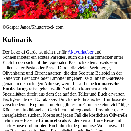
©Gaspar Janos/Shutterstock.com
Kulinarik
Der Lago di Garda ist nicht nur für
Aktivurlauber
und
Sonnenanbeter ein echtes Paradies, auch die Feinschmecker unter
Euch freuen sich auf die regionalen Köstlichkeiten abseits von
italienischer Pasta oder Pizza. Durch die vielen Weinberge,
Olivenhaine und Zitronengärten, die den See zum Beispiel in der
Nähe von Brenzone oder Limone umgeben, seid Ihr am Gardasee
genau an der richtigen Adresse, wenn Ihr auf eine
kulinarische
Entdeckungsreise
gehen wollt. Natürlich kommen auch
Spezialitäten direkt aus dem See auf den Teller und Euch erwarten
Fischgerichte der Extraklasse. Durch die kulinarischen Einflüsse der
verschiedenen Regionen am See gibt es am Gardasee eine vielfältige
Küche mit traditionellen Gerichten und regionalen Produkten, die
ihresgleichen suchen. Kostet auf jeden Fall die köstlichen
Olivenöle
,
nehmt eine Flasche
Limoncello
als Andenken an Eure Reise mit
nach Hause und probiert Euch durch die grandiose Weinauswahl in
den Restaurants, in denen Ihr natürlich auch die leckeren