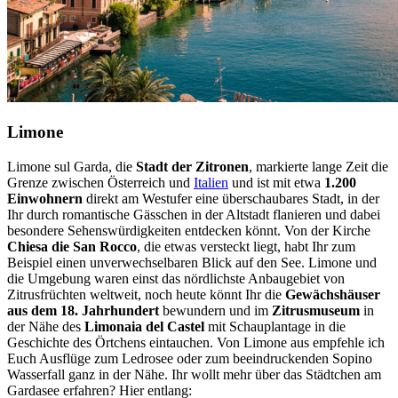
Limone
Limone sul Garda, die
Stadt der Zitronen
, markierte lange Zeit die
Grenze zwischen Österreich und
Italien
und ist mit etwa
1.200
Einwohnern
direkt am Westufer eine überschaubares Stadt, in der
Ihr durch romantische Gässchen in der Altstadt flanieren und dabei
besondere Sehenswürdigkeiten entdecken könnt. Von der Kirche
Chiesa die San Rocco
, die etwas versteckt liegt, habt Ihr zum
Beispiel einen unverwechselbaren Blick auf den See. Limone und
die Umgebung waren einst das nördlichste Anbaugebiet von
Zitrusfrüchten weltweit, noch heute könnt Ihr die
Gewächshäuser
aus dem 18. Jahrhundert
bewundern und im
Zitrusmuseum
in
der Nähe des
Limonaia del Castel
mit Schauplantage in die
Geschichte des Örtchens eintauchen. Von Limone aus empfehle ich
Euch Ausflüge zum Ledrosee oder zum beeindruckenden Sopino
Wasserfall ganz in der Nähe. Ihr wollt mehr über das Städtchen am
Gardasee erfahren? Hier entlang: