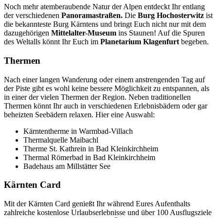
Noch mehr atemberaubende Natur der Alpen entdeckt Ihr entlang
der verschiedenen
Panoramastraßen.
Die
Burg Hochosterwitz
ist
die bekannteste Burg Kärntens und bringt Euch nicht nur mit dem
dazugehörigen
Mittelalter-Museum
ins Staunen! Auf die Spuren
des Weltalls könnt Ihr Euch im
Planetarium Klagenfurt
begeben.
Thermen
Nach einer langen Wanderung oder einem anstrengenden Tag auf
der Piste gibt es wohl keine bessere Möglichkeit zu entspannen, als
in einer der vielen Thermen der Region. Neben traditionellen
Thermen könnt Ihr auch in verschiedenen Erlebnisbädern oder gar
beheizten Seebädern relaxen. Hier eine Auswahl:
Kärntentherme in Warmbad-Villach
Thermalquelle Maibachl
Therme St. Kathrein in Bad Kleinkirchheim
Thermal Römerbad in Bad Kleinkirchheim
Badehaus am Millstätter See
Kärnten Card
Mit der Kärnten Card genießt Ihr während Eures Aufenthalts
zahlreiche kostenlose Urlaubserlebnisse und über 100 Ausflugsziele