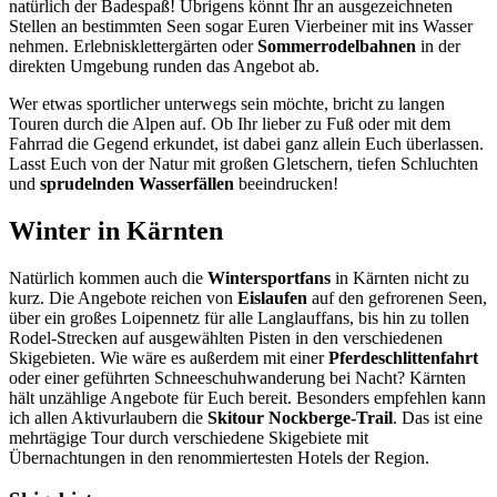
natürlich der Badespaß! Übrigens könnt Ihr an ausgezeichneten
Stellen an bestimmten Seen sogar Euren Vierbeiner mit ins Wasser
nehmen. Erlebnisklettergärten oder
Sommerrodelbahnen
in der
direkten Umgebung runden das Angebot ab.
Wer etwas sportlicher unterwegs sein möchte, bricht zu langen
Touren durch die Alpen auf. Ob Ihr lieber zu Fuß oder mit dem
Fahrrad die Gegend erkundet, ist dabei ganz allein Euch überlassen.
Lasst Euch von der Natur mit großen Gletschern, tiefen Schluchten
und
sprudelnden Wasserfällen
beeindrucken!
Winter in Kärnten
Natürlich kommen auch die
Wintersportfans
in Kärnten nicht zu
kurz. Die Angebote reichen von
Eislaufen
auf den gefrorenen Seen,
über ein großes Loipennetz für alle Langlauffans, bis hin zu tollen
Rodel-Strecken auf ausgewählten Pisten in den verschiedenen
Skigebieten. Wie wäre es außerdem mit einer
Pferdeschlittenfahrt
oder einer geführten Schneeschuhwanderung bei Nacht? Kärnten
hält unzählige Angebote für Euch bereit. Besonders empfehlen kann
ich allen Aktivurlaubern die
Skitour Nockberge-Trail
. Das ist eine
mehrtägige Tour durch verschiedene Skigebiete mit
Übernachtungen in den renommiertesten Hotels der Region.