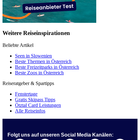
Weitere Reiseinspirationen
Beliebte Artikel
Seen in Slowenien
Beste Thermen in Österreich
Beste Freizeitparks in Österreich
Beste Zoos in Österreich
Reiseratgeber & Spartipps
Fenstertage
Gratis Skipass Tipps
Ötztal Card Leistungen
Alle Reiseinfos