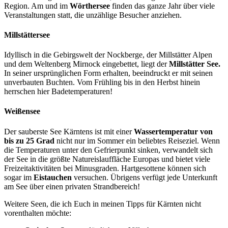
Region. Am und im
Wörthersee
finden das ganze Jahr über viele
Veranstaltungen statt, die unzählige Besucher anziehen.
Millstättersee
Idyllisch in die Gebirgswelt der Nockberge, der Millstätter Alpen
und dem Weltenberg Mirnock eingebettet, liegt der
Millstätter See.
In seiner ursprünglichen Form erhalten, beeindruckt er mit seinen
unverbauten Buchten. Vom Frühling bis in den Herbst hinein
herrschen hier Badetemperaturen!
Weißensee
Der sauberste See Kärntens ist mit einer
Wassertemperatur von
bis zu 25 Grad
nicht nur im Sommer ein beliebtes Reiseziel. Wenn
die Temperaturen unter den Gefrierpunkt sinken, verwandelt sich
der See in die größte Natureislauffläche Europas und bietet viele
Freizeitaktivitäten bei Minusgraden. Hartgesottene können sich
sogar im
Eistauchen
versuchen. Übrigens verfügt jede Unterkunft
am See über einen privaten Strandbereich!
Weitere Seen, die ich Euch in meinen Tipps für Kärnten nicht
vorenthalten möchte: