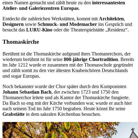
einen Namen gemacht und zählt heute zu den
interessantesten
Atelier- und Galeriezentren Europas
.
Entdeckt die zahlreichen Werkstätten, kommt mit
Architekten
,
Designern
sowie
Schmuck- und Modemacher
ins Gespräch und
besucht das
LURU-Kino
oder die Theaterspielstätte „Residenz“.
Thomaskirche
Berühmt ist die Thomaskirche aufgrund ihres Thomanerchors, der
wiederum berühmt ist für seine
800-jährige Chortradition
. Bereits
im Jahr 1212 wurde er zusammen mit der Thomasschule gegründet
und zählt somit zu den vier ältesten Knabenchören Deutschlands
und sogar Europas.
Noch bekannter wurde der Chor später durch den Komponisten
Johann Sebastian Bach
, der zwischen 1723 und 1750 den
Thomanerchor leitete und als Kantor der Thomaskirche fungierte.
Da Bach so eng mit der Kirche verbunden war, wurde er auch hier
nach seinem Tod im Jahr 1750 begraben. Heute könnt Ihr seine
Grabstätte
in dem sakralen Kirchenbau besuchen.