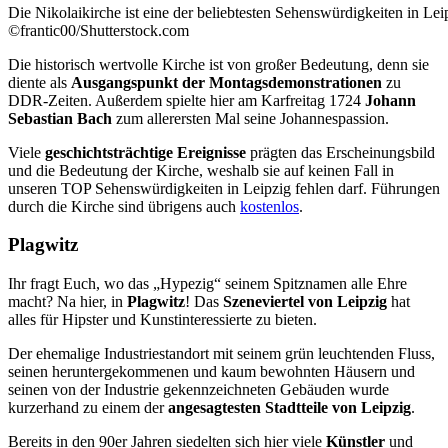
Die Nikolaikirche ist eine der beliebtesten Sehenswürdigkeiten in Lei
©frantic00/Shutterstock.com
Die historisch wertvolle Kirche ist von großer Bedeutung, denn sie
diente als
Ausgangspunkt der Montagsdemonstrationen
zu
DDR-Zeiten. Außerdem spielte hier am Karfreitag 1724
Johann
Sebastian Bach
zum allerersten Mal seine Johannespassion.
Viele
geschichtsträchtige Ereignisse
prägten das Erscheinungsbild
und die Bedeutung der Kirche, weshalb sie auf keinen Fall in
unseren TOP Sehenswürdigkeiten in Leipzig fehlen darf. Führungen
durch die Kirche sind übrigens auch
kostenlos
.
Plagwitz
Ihr fragt Euch, wo das „Hypezig“ seinem Spitznamen alle Ehre
macht? Na hier, in
Plagwitz
! Das
Szeneviertel von Leipzig
hat
alles für Hipster und Kunstinteressierte zu bieten.
Der ehemalige Industriestandort mit seinem grün leuchtenden Fluss,
seinen heruntergekommenen und kaum bewohnten Häusern und
seinen von der Industrie gekennzeichneten Gebäuden wurde
kurzerhand zu einem der
angesagtesten Stadtteile von Leipzig
.
Bereits in den 90er Jahren siedelten sich hier viele
Künstler
und