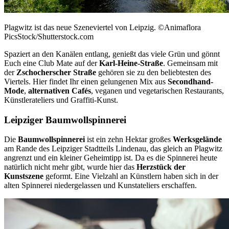
Plagwitz ist das neue Szeneviertel von Leipzig. ©Animaflora
PicsStock/Shutterstock.com
Spaziert an den Kanälen entlang, genießt das viele Grün und gönnt
Euch eine Club Mate auf der
Karl-Heine-Straße
. Gemeinsam mit
der
Zschocherscher Straße
gehören sie zu den beliebtesten des
Viertels. Hier findet Ihr einen gelungenen Mix aus
Secondhand-
Mode
,
alternativen Cafés
, veganen und vegetarischen Restaurants,
Künstlerateliers und Graffiti-Kunst.
Leipziger Baumwollspinnerei
Die
Baumwollspinnerei
ist ein zehn Hektar großes
Werksgelände
am Rande des Leipziger Stadtteils Lindenau, das gleich an Plagwitz
angrenzt und ein kleiner Geheimtipp ist. Da es die Spinnerei heute
natürlich nicht mehr gibt, wurde hier das
Herzstück der
Kunstszene
geformt. Eine Vielzahl an Künstlern haben sich in der
alten Spinnerei niedergelassen und Kunstateliers erschaffen.