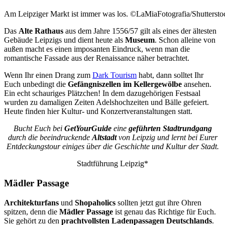
Am Leipziger Markt ist immer was los. ©LaMiaFotografia/Shutterst
Das
Alte Rathaus
aus dem Jahre 1556/57 gilt als eines der ältesten
Gebäude Leipzigs und dient heute als
Museum
. Schon alleine von
außen macht es einen imposanten Eindruck, wenn man die
romantische Fassade aus der Renaissance näher betrachtet.
Wenn Ihr einen Drang zum
Dark Tourism
habt, dann solltet Ihr
Euch unbedingt die
Gefängniszellen im Kellergewölbe
ansehen.
Ein echt schauriges Plätzchen! In dem dazugehörigen Festsaal
wurden zu damaligen Zeiten Adelshochzeiten und Bälle gefeiert.
Heute finden hier Kultur- und Konzertveranstaltungen statt.
Bucht Euch bei
GetYourGuide
eine
geführten Stadtrundgang
durch die beeindruckende
Altstadt
von Leipzig und lernt bei Eurer
Entdeckungstour einiges über die Geschichte und Kultur der Stadt.
Stadtführung Leipzig*
Mädler Passage
Architekturfans
und
Shopaholics
sollten jetzt gut ihre Ohren
spitzen, denn die
Mädler Passage
ist genau das Richtige für Euch.
Sie gehört zu den
prachtvollsten Ladenpassagen Deutschlands
.