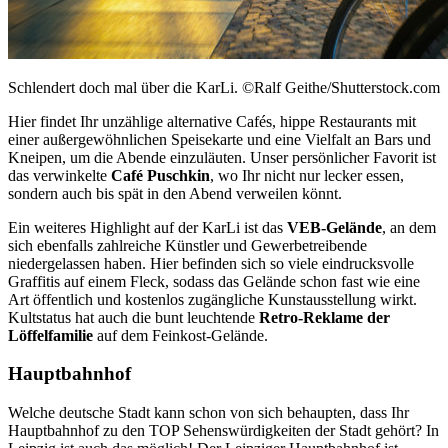
Schlendert doch mal über die KarLi. ©Ralf Geithe/Shutterstock.com
Hier findet Ihr unzählige alternative Cafés, hippe Restaurants mit
einer außergewöhnlichen Speisekarte und eine Vielfalt an Bars und
Kneipen, um die Abende einzuläuten. Unser persönlicher Favorit ist
das verwinkelte
Café Puschkin
, wo Ihr nicht nur lecker essen,
sondern auch bis spät in den Abend verweilen könnt.
Ein weiteres Highlight auf der KarLi ist das
VEB-Gelände
, an dem
sich ebenfalls zahlreiche Künstler und Gewerbetreibende
niedergelassen haben. Hier befinden sich so viele eindrucksvolle
Graffitis auf einem Fleck, sodass das Gelände schon fast wie eine
Art öffentlich und kostenlos zugängliche Kunstausstellung wirkt.
Kultstatus hat auch die bunt leuchtende
Retro-Reklame
der
Löffelfamilie
auf dem Feinkost-Gelände.
Hauptbahnhof
Welche deutsche Stadt kann schon von sich behaupten, dass Ihr
Hauptbahnhof zu den TOP Sehenswürdigkeiten der Stadt gehört? In