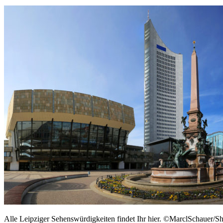
Alle Leipziger Sehenswürdigkeiten findet Ihr hier. ©MarclSchauer/S