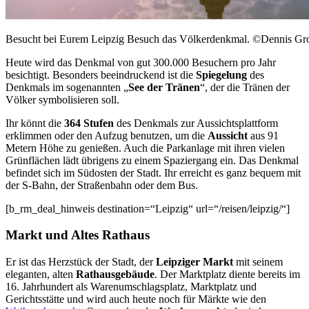
Besucht bei Eurem Leipzig Besuch das Völkerdenkmal. ©Dennis Gro
Heute wird das Denkmal von gut 300.000 Besuchern pro Jahr
besichtigt. Besonders beeindruckend ist die
Spiegelung
des
Denkmals im sogenannten „
See der Tränen
“, der die Tränen der
Völker symbolisieren soll.
Ihr könnt die
364 Stufen
des Denkmals zur Aussichtsplattform
erklimmen oder den Aufzug benutzen, um die
Aussicht
aus 91
Metern Höhe zu genießen. Auch die Parkanlage mit ihren vielen
Grünflächen lädt übrigens zu einem Spaziergang ein. Das Denkmal
befindet sich im Südosten der Stadt. Ihr erreicht es ganz bequem mit
der S-Bahn, der Straßenbahn oder dem Bus.
[b_rm_deal_hinweis destination=“Leipzig“ url=“/reisen/leipzig/“]
Markt und Altes Rathaus
Er ist das Herzstück der Stadt, der
Leipziger Markt
mit seinem
eleganten, alten
Rathausgebäude
. Der Marktplatz diente bereits im
16. Jahrhundert als Warenumschlagsplatz, Marktplatz und
Gerichtsstätte und wird auch heute noch für Märkte wie den