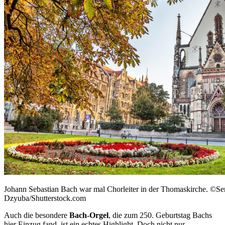
Johann Sebastian Bach war mal Chorleiter in der Thomaskirche. ©Se
Dzyuba/Shutterstock.com
Auch die besondere
Bach-Orgel
, die zum 250. Geburtstag Bachs
hier Einzug fand, ist ein echtes Highlight. Doch nicht nur