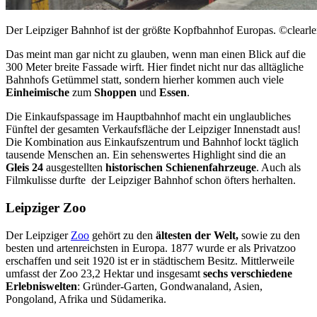
Der Leipziger Bahnhof ist der größte Kopfbahnhof Europas. ©clearle
Das meint man gar nicht zu glauben, wenn man einen Blick auf die
300 Meter breite Fassade wirft. Hier findet nicht nur das alltägliche
Bahnhofs Getümmel statt, sondern hierher kommen auch viele
Einheimische
zum
Shoppen
und
Essen
.
Die Einkaufspassage im Hauptbahnhof macht ein unglaubliches
Fünftel der gesamten Verkaufsfläche der Leipziger Innenstadt aus!
Die Kombination aus Einkaufszentrum und Bahnhof lockt täglich
tausende Menschen an. Ein sehenswertes Highlight sind die an
Gleis 24
ausgestellten
historischen Schienenfahrzeuge
. Auch als
Filmkulisse durfte der Leipziger Bahnhof schon öfters herhalten.
Leipziger Zoo
Der Leipziger
Zoo
gehört zu den
ältesten der Welt,
sowie zu den
besten und artenreichsten in Europa. 1877 wurde er als Privatzoo
erschaffen und seit 1920 ist er in städtischem Besitz. Mittlerweile
umfasst der Zoo 23,2 Hektar und insgesamt
sechs verschiedene
Erlebniswelten
: Gründer-Garten, Gondwanaland, Asien,
Pongoland, Afrika und Südamerika.