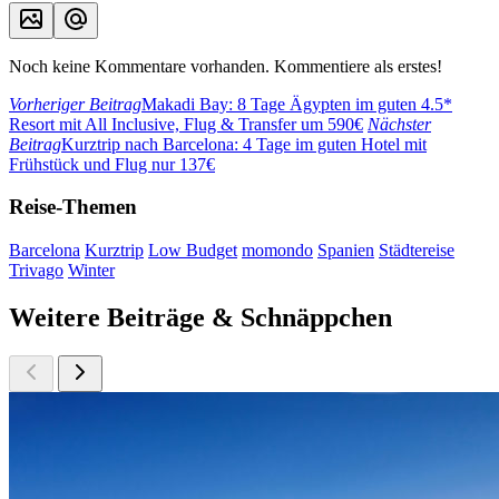
Noch keine Kommentare vorhanden. Kommentiere als erstes!
Vorheriger Beitrag
Makadi Bay: 8 Tage Ägypten im guten 4.5*
Resort mit All Inclusive, Flug & Transfer um 590€
Nächster
Beitrag
Kurztrip nach Barcelona: 4 Tage im guten Hotel mit
Frühstück und Flug nur 137€
Reise-Themen
Barcelona
Kurztrip
Low Budget
momondo
Spanien
Städtereise
Trivago
Winter
Weitere Beiträge & Schnäppchen