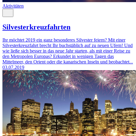
Aktivitäten
Silvesterkreuzfahrten
Ihr möchtet 2019 ein ganz besonderes Silvester feiern? Mit einer
Silvesterkreuzfahrt brecht Ihr buchstäblich auf zu neuen Ufern! Und
wie ließe sich besser in das neue Jahr starten, als mit einer Reise zu
den Metropolen Europas? Erkundet in wenigen Tagen das
Mittelmeer, den Orient oder die kanarischen Inseln und beobachtet...
03.07.2019