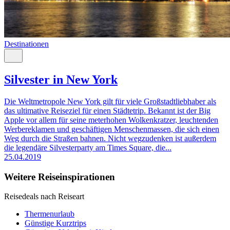
Destinationen
Silvester in New York
Die Weltmetropole New York gilt für viele Großstadtliebhaber als
das ultimative Reiseziel für einen Städtetrip. Bekannt ist der Big
Apple vor allem für seine meterhohen Wolkenkratzer, leuchtenden
Werbereklamen und geschäftigen Menschenmassen, die sich einen
Weg durch die Straßen bahnen. Nicht wegzudenken ist außerdem
die legendäre Silvesterparty am Times Square, die...
25.04.2019
Weitere Reiseinspirationen
Reisedeals nach Reiseart
Thermenurlaub
Günstige Kurztrips