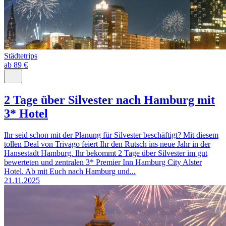
Städtetrips
ab 89 €
2 Tage über Silvester nach Hamburg mit
3* Hotel
Ihr seid schon mit der Planung für Silvester beschäftigt? Mit diesem
tollen Deal von Trivago feiert Ihr den Rutsch ins neue Jahr in der
Hansestadt Hamburg. Ihr bekommt 2 Tage über Silvester im gut
bewerteten und zentralen 3* Premier Inn Hamburg City Alster
Hotel. Ab mit Euch nach Hamburg und...
21.11.2025