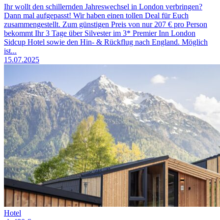
Ihr wollt den schillernden Jahreswechsel in London verbringen?
Dann mal aufgepasst! Wir haben einen tollen Deal für Euch
zusammengestellt. Zum günstigen Preis von nur 207 € pro Person
bekommt Ihr 3 Tage über Silvester im 3* Premier Inn London
Sidcup Hotel sowie den Hin- & Rückflug nach England. Möglich
ist...
15.07.2025
Hotel