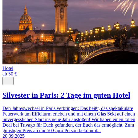
Hotel
ab 50 €
Silvester in Paris: 2 Tage im guten Hotel
Den Jahreswechsel in Paris verbringen: Das heißt, das spektakuläre
Feuerwerk am Eiffelturm erleben und mit einem Glas Sekt auf einen
unvergesslichen Start ins neue Jahr anstoßen! Wir haben einen tollen
Deal bei Trivago für Euch gefunden, der Euch das ermöglicht. Zum
günstigen Preis ab nur 50 € pro Person bekommt...
20.09.2025