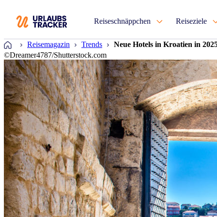
Reiseschnäppchen
Reiseziele
Startseite
Reisemagazin
Trends
Neue Hotels in Kroatien in 202
©Dreamer4787/Shutterstock.com