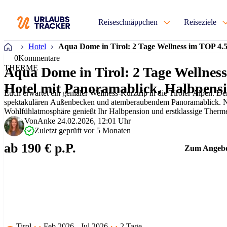
Reiseschnäppchen
Reiseziele
Startseite
Hotel
Aqua Dome in Tirol: 2 Tage Wellness im TOP 4.
0
Kommentare
THERME
Aqua Dome in Tirol: 2 Tage Wellnes
Hotel mit Panoramablick, Halbpens
Euch erwartet ein genialer Wellness-Kurztrip in die Tiroler Alpen. D
spektakulären Außenbecken und atemberaubendem Panoramablick. Ne
Wohlfühlatmosphäre genießt Ihr Halbpension und erstklassige Therm
Quadratmetern. Besonders in der kühleren Jahreszeit …
Von
Anke
24.02.2026, 12:01 Uhr
Zuletzt geprüft vor 5 Monaten
ab 190 € p.P.
Zum Angeb
Tirol
Feb 2026 - Jul 2026
2 Tage