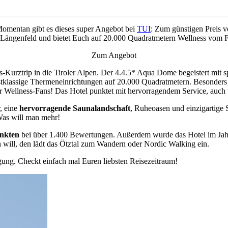
Momentan gibt es dieses super Angebot bei
TUI
: Zum günstigen Preis 
n Längenfeld und bietet Euch auf 20.000 Quadratmetern Wellness vom F
Zum Angebot
ss-Kurztrip in die Tiroler Alpen. Der 4.4.5* Aqua Dome begeistert m
stklassige Thermeneinrichtungen auf 20.000 Quadratmetern. Besonders 
ür Wellness-Fans! Das Hotel punktet mit hervorragendem Service, auch 
, eine
hervorragende
Saunalandschaft
, Ruheoasen und einzigartige
Was will man mehr!
unkten
bei über 1.400 Bewertungen. Außerdem wurde das Hotel im Jah
ll, den lädt das Ötztal zum Wandern oder Nordic Walking ein.
gung. Checkt einfach mal Euren liebsten Reisezeitraum!