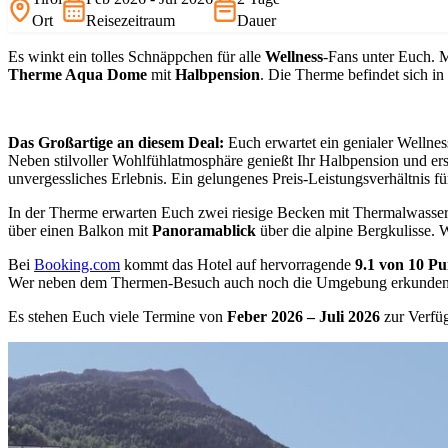
Ort
Reisezeitraum
Dauer
Es winkt ein tolles Schnäppchen für alle
Wellness
-Fans unter Euch. 
Therme
Aqua Dome
mit
Halbpension
. Die Therme befindet sich i
Das Großartige an diesem Deal:
Euch erwartet ein genialer Wellne
Neben stilvoller Wohlfühlatmosphäre genießt Ihr Halbpension und er
unvergessliches Erlebnis. Ein gelungenes Preis-Leistungsverhältnis f
In der Therme erwarten Euch zwei riesige Becken mit Thermalwasser
über einen Balkon mit
Panoramablick
über die alpine Bergkulisse. 
Bei
Booking.com
kommt das Hotel auf hervorragende
9.1 von 10 P
Wer neben dem Thermen-Besuch auch noch die Umgebung erkunden wi
Es stehen Euch viele Termine von
Feber 2026 – Juli 2026
zur Verfü