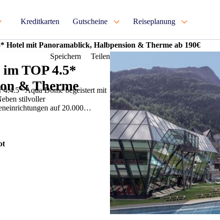
Kreditkarten
Gutscheine
Reiseplanung
5* Hotel mit Panoramablick, Halbpension & Therme ab 190€
Speichern
Teilen
s im TOP 4.5*
ion & Therme
er 4.4.5* Aqua Dome begeistert mit
ben stilvoller
eneinrichtungen auf 20.000
ot