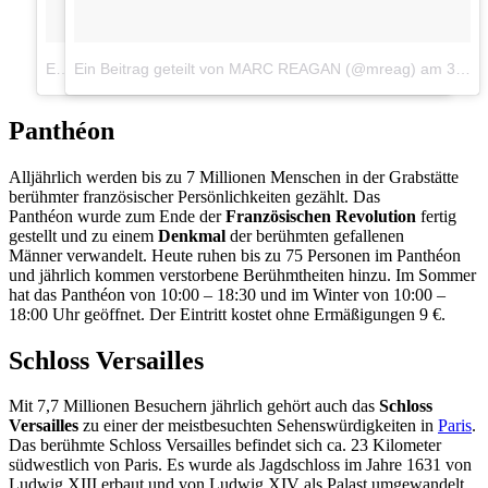
Ein Beitrag geteilt von Gabriele Delfino (@sweetlifeman)
Ein Beitrag geteilt von MARC REAGAN (@mreag)
am
am
31. Mär 2017 um 11:01 Uhr
30.
Panthéon
Alljährlich werden bis zu 7 Millionen Menschen in der Grabstätte
berühmter französischer Persönlichkeiten gezählt. Das
Panthéon wurde zum Ende der
Französischen Revolution
fertig
gestellt und zu einem
Denkmal
der berühmten gefallenen
Männer verwandelt. Heute ruhen bis zu 75 Personen im Panthéon
und jährlich kommen verstorbene Berühmtheiten hinzu. Im Sommer
hat das Panthéon von 10:00 – 18:30 und im Winter von 10:00 –
18:00 Uhr geöffnet. Der Eintritt kostet ohne Ermäßigungen 9 €.
Schloss Versailles
Mit 7,7 Millionen Besuchern jährlich gehört auch das
Schloss
Versailles
zu einer der meistbesuchten Sehenswürdigkeiten in
Paris
.
Das berühmte Schloss Versailles befindet sich ca. 23 Kilometer
südwestlich von Paris. Es wurde als Jagdschloss im Jahre 1631 von
Ludwig XIII erbaut und von Ludwig XIV als Palast umgewandelt.