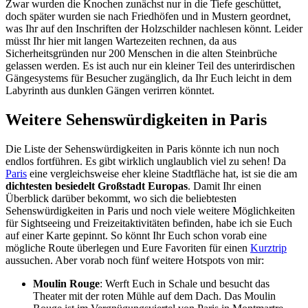
Zwar wurden die Knochen zunächst nur in die Tiefe geschüttet,
doch später wurden sie nach Friedhöfen und in Mustern geordnet,
was Ihr auf den Inschriften der Holzschilder nachlesen könnt. Leider
müsst Ihr hier mit langen Wartezeiten rechnen, da aus
Sicherheitsgründen nur 200 Menschen in die alten Steinbrüche
gelassen werden. Es ist auch nur ein kleiner Teil des unterirdischen
Gängesystems für Besucher zugänglich, da Ihr Euch leicht in dem
Labyrinth aus dunklen Gängen verirren könntet.
Weitere Sehenswürdigkeiten in Paris
Die Liste der Sehenswürdigkeiten in Paris könnte ich nun noch
endlos fortführen. Es gibt wirklich unglaublich viel zu sehen! Da
Paris
eine vergleichsweise eher kleine Stadtfläche hat, ist sie die am
dichtesten besiedelt Großstadt Europas
. Damit Ihr einen
Überblick darüber bekommt, wo sich die beliebtesten
Sehenswürdigkeiten in Paris und noch viele weitere Möglichkeiten
für Sightseeing und Freizeitaktivitäten befinden, habe ich sie Euch
auf einer Karte gepinnt. So könnt Ihr Euch schon vorab eine
mögliche Route überlegen und Eure Favoriten für einen
Kurztrip
aussuchen. Aber vorab noch fünf weitere Hotspots von mir:
Moulin Rouge
: Werft Euch in Schale und besucht das
Theater mit der roten Mühle auf dem Dach. Das Moulin