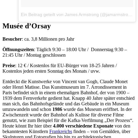
Ein Beitrag geteilt von James Armstrong (@jamarmstrong72)
Musée d’Orsay
Besucher
: ca. 3,8 Millionen pro Jahr
Öffnungszeiten
: Täglich 9:30 – 18:00 Uhr / Donnerstag 9:30 –
21:45 Uhr / Montag geschlossen
Preise
: 12 € / Kostenlos für EU-Bürger von 18-25 Jahren /
Kostenlos jeden ersten Sonntag des Monats / uvw.
Entdeckt die Kunstwerke von Vincent van Gogh, Claude Monet
oder Henri Matisse. Das Kunstmuseum im 7. Arrondissement in
Paris befindet sich in einem ehemaligen Bahnhof, der von 1900 –
1939 dem Fernverkehr gedient hat. Knapp 40 Jahre später entschied
man sich, das Bahnhofsgelände und das Gebäude in ein Museum
umzuwandeln und schon
1986
wurde das Museum eröffnet. In der
Zwischenzeit wurde der Bahnhof als Kulisse für diverse Filme
genutzt, wie zum Beispiel für die Kafka-Verfilmung „Der Prozess“.
Heute könnt Ihr hier über
4.000 verschiedene Exponate
von den
bekanntesten Künstlern
Frankreichs
finden – von Gemälden, über
Skulpturen und Fotografien bis hin zu architektonischen