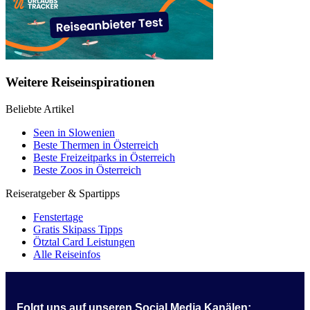
Weitere Reiseinspirationen
Beliebte Artikel
Seen in Slowenien
Beste Thermen in Österreich
Beste Freizeitparks in Österreich
Beste Zoos in Österreich
Reiseratgeber & Spartipps
Fenstertage
Gratis Skipass Tipps
Ötztal Card Leistungen
Alle Reiseinfos