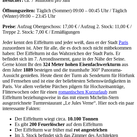
Besucher:
ca. 7 Millionen pro Jahr
Öffnungszeiten:
Täglich (Sommer) 09:00 – 00:45 Uhr / Täglich
(Winter) 09:00 – 23:45 Uhr
Preise
: Aufzug Obergeschoss: 17,00 € / Aufzug 2. Stock: 11,00 € /
Treppe 2. Stock: 7,00 € / Ermäßigungen
Jeder kennt den Eiffelturm und jeder weiß, dass er der Stadt
Paris
zuzuordnen ist. Aber für alle, die es doch noch nicht mitbekommen
haben: Der Eiffelturm ist das Wahrzeichen der Stadt Paris. Er
befindet sich im 7. Arrondissement, ganz in der Nähe der Seine.
Gerne könnt Ihr den
324 Meter hohen Eisenfachwerkturm
aus
dem Jahre
1889
besteigen und die traumhafte 360° Panorama-
Aussicht genießen. Heute dient der Turm als Sendeturm für Hörfunk
und Fernsehen und ist eine der beliebtesten Sehenswürdigkeiten in
Paris. Vor allem verliebte Pärchen pilgern für Hochzeitsanträge,
Flitterwochen oder für einen
romantischen Kurzurlaub
zum
Eiffelturm beziehungsweise in das mit einem Michelin-Stern
ausgezeichnete Turmrestaurant „Le Jules Verne“. Hier noch ein paar
interessante Fakten:
Der Eiffelturm wiegt circa.
10.100 Tonnen
Es gibt
200 Feuerlöscher
auf dem Eiffelturm
Der Eiffelturm war früher mal
rot
angestrichen
Im 3. Stock befindet sich das Zimmer des Architekten