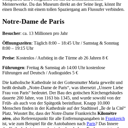
Meisterwerke. Da das Museum direkt an der Seine liegt, könnt Ihr
einen Besuch mit einem tollen Spaziergang am Flussufer verbinden.
Notre-Dame de Paris
Besucher
: ca. 13 Millionen pro Jahr
Öffnungszeiten
: Täglich 8:00 – 18:45 Uhr / Samstag & Sonntag
8:00 – 19:15 Uhr
Preise
: Kostenlos / Aufstieg in die Türme ab 26 Jahren 8 €
Führungen
: Freitag & Samstag ab 14:00 Uhr kostenlose
Führungen auf Deutsch / Audioguides 5 €
Die katholische Kathedrale ist der Gottesmutter Maria geweiht und
heißt deshalb „Notre-Dame de Paris“, was übersetzt „Unsere Liebe
Frau von Paris“ bedeutet. Der Bau des gotischen Kirchengebäudes
dauerte 200 Jahre, von 1163 bis 1345, und wurde sowohl von der
Früh- als auch von der Spätgotik beeinflusst. Knapp 10.000
Menschen finden in der Kathedrale auf der Stadtinsel „île de la Cité“
Platz. Wusstet Ihr, dass der Notre-Dame Frankreichs
Kilomètre
zéro
, also Referenzpunkt für alle Entfernungsangaben in
Frankreich
ist, wie zum Beispiel für die Autobahnen nach
Paris
? Das Innere