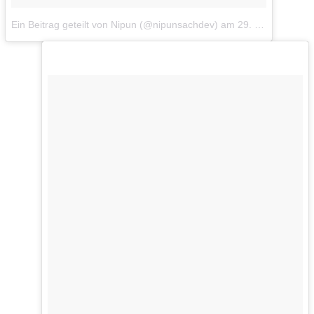
Ein Beitrag geteilt von Nipun (@nipunsachdev)
am
29. Mär 2017 um 13:58 Uhr