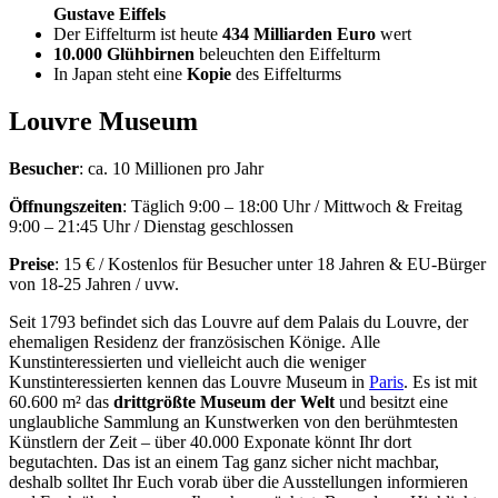
Gustave Eiffels
Der Eiffelturm ist heute
434 Milliarden Euro
wert
10.000 Glühbirnen
beleuchten den Eiffelturm
In Japan steht eine
Kopie
des Eiffelturms
Louvre Museum
Besucher
: ca. 10 Millionen pro Jahr
Öffnungszeiten
: Täglich 9:00 – 18:00 Uhr / Mittwoch & Freitag
9:00 – 21:45 Uhr / Dienstag geschlossen
Preise
: 15 € / Kostenlos für Besucher unter 18 Jahren & EU-Bürger
von 18-25 Jahren / uvw.
Seit 1793 befindet sich das Louvre auf dem Palais du Louvre, der
ehemaligen Residenz der französischen Könige. Alle
Kunstinteressierten und vielleicht auch die weniger
Kunstinteressierten kennen das Louvre Museum in
Paris
. Es ist mit
60.600 m² das
drittgrößte Museum der Welt
und besitzt eine
unglaubliche Sammlung an Kunstwerken von den berühmtesten
Künstlern der Zeit – über 40.000 Exponate könnt Ihr dort
begutachten. Das ist an einem Tag ganz sicher nicht machbar,
deshalb solltet Ihr Euch vorab über die Ausstellungen informieren