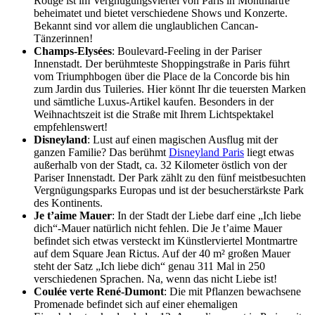
Rouge ist im Vergnügungsviertel von Paris in Montmartre
beheimatet und bietet verschiedene Shows und Konzerte.
Bekannt sind vor allem die unglaublichen Cancan-
Tänzerinnen!
Champs-Elysées
: Boulevard-Feeling in der Pariser
Innenstadt. Der berühmteste Shoppingstraße in Paris führt
vom Triumphbogen über die Place de la Concorde bis hin
zum Jardin dus Tuileries. Hier könnt Ihr die teuersten Marken
und sämtliche Luxus-Artikel kaufen. Besonders in der
Weihnachtszeit ist die Straße mit Ihrem Lichtspektakel
empfehlenswert!
Disneyland
: Lust auf einen magischen Ausflug mit der
ganzen Familie? Das berühmt
Disneyland Paris
liegt etwas
außerhalb von der Stadt, ca. 32 Kilometer östlich von der
Pariser Innenstadt. Der Park zählt zu den fünf meistbesuchten
Vergnügungsparks Europas und ist der besucherstärkste Park
des Kontinents.
Je t’aime Mauer
: In der Stadt der Liebe darf eine „Ich liebe
dich“-Mauer natürlich nicht fehlen. Die Je t’aime Mauer
befindet sich etwas versteckt im Künstlerviertel Montmartre
auf dem Square Jean Rictus. Auf der 40 m² großen Mauer
steht der Satz „Ich liebe dich“ genau 311 Mal in 250
verschiedenen Sprachen. Na, wenn das nicht Liebe ist!
Coulée verte René-Dumont
: Die mit Pflanzen bewachsene
Promenade befindet sich auf einer ehemaligen