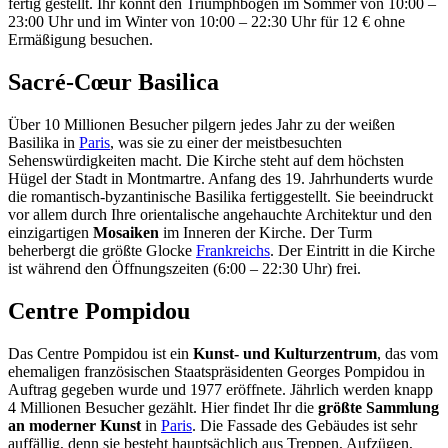
fertig gestellt. Ihr könnt den Triumphbogen im Sommer von 10:00 –
23:00 Uhr und im Winter von 10:00 – 22:30 Uhr für 12 € ohne
Ermäßigung besuchen.
Sacré-Cœur Basilica
Über 10 Millionen Besucher pilgern jedes Jahr zu der weißen
Basilika in
Paris
, was sie zu einer der meistbesuchten
Sehenswürdigkeiten macht. Die Kirche steht auf dem höchsten
Hügel der Stadt in Montmartre. Anfang des 19. Jahrhunderts wurde
die romantisch-byzantinische Basilika fertiggestellt. Sie beeindruckt
vor allem durch Ihre orientalische angehauchte Architektur und den
einzigartigen
Mosaiken
im Inneren der Kirche. Der Turm
beherbergt die größte Glocke
Frankreichs
. Der Eintritt in die Kirche
ist während den Öffnungszeiten (6:00 – 22:30 Uhr) frei.
Centre Pompidou
Das Centre Pompidou ist ein
Kunst- und Kulturzentrum
, das vom
ehemaligen französischen Staatspräsidenten Georges Pompidou in
Auftrag gegeben wurde und 1977 eröffnete. Jährlich werden knapp
4 Millionen Besucher gezählt. Hier findet Ihr die
größte Sammlung
an moderner Kunst
in
Paris
. Die Fassade des Gebäudes ist sehr
auffällig, denn sie besteht hauptsächlich aus Treppen, Aufzügen,