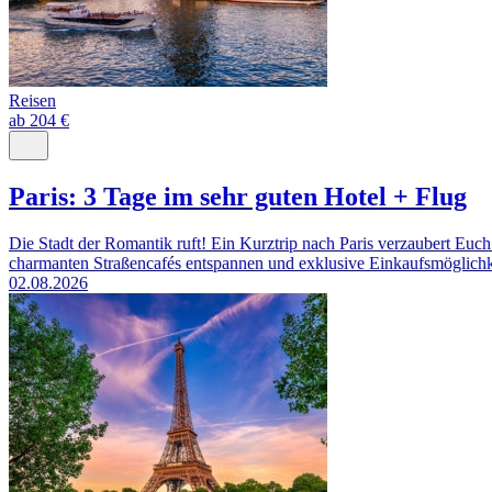
Reisen
ab 204 €
Paris: 3 Tage im sehr guten Hotel + Flug
Die Stadt der Romantik ruft! Ein Kurztrip nach Paris verzaubert Eu
charmanten Straßencafés entspannen und exklusive Einkaufsmöglichke
02.08.2026