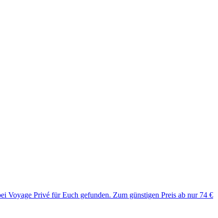
bei Voyage Privé für Euch gefunden. Zum günstigen Preis ab nur 74 €