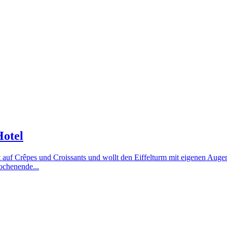
Hotel
Lust auf Crêpes und Croissants und wollt den Eiffelturm mit eigenen A
ochenende...