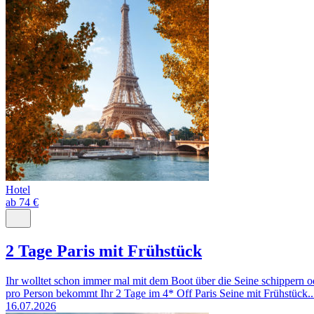
Hotel
ab 74 €
2 Tage Paris mit Frühstück
Ihr wolltet schon immer mal mit dem Boot über die Seine schippern o
pro Person bekommt Ihr 2 Tage im 4* Off Paris Seine mit Frühstück..
16.07.2026