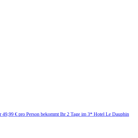
nur 49,99 € pro Person bekommt Ihr 2 Tage im 3* Hotel Le Dauphin