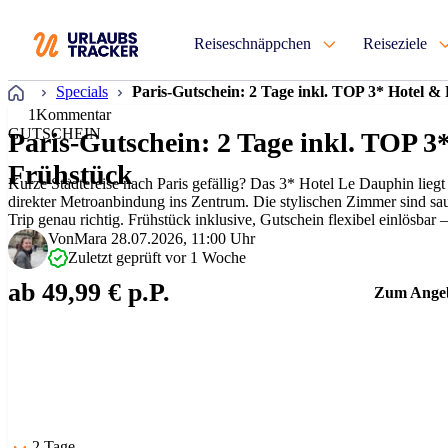
Reiseschnäppchen
Reiseziele
Startseite
Specials
Paris-Gutschein: 2 Tage inkl. TOP 3* Hotel &
1
Kommentar
GUTSCHEIN
Paris-Gutschein: 2 Tage inkl. TOP 3
Frühstück
Kurze Städtereise nach Paris gefällig? Das 3* Hotel Le Dauphin liegt
direkter Metroanbindung ins Zentrum. Die stylischen Zimmer sind sa
Trip genau richtig. Frühstück inklusive, Gutschein flexibel einlösba
fairer Deal für Entde…
Von
Mara
28.07.2026, 11:00 Uhr
Zuletzt geprüft vor 1 Woche
ab 49,99 € p.P.
Zum Ange
2 Tage