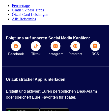
Fenstertage
Gratis Skipass Tipps
Ötztal Card Leistungen
Alle Reiseinfos