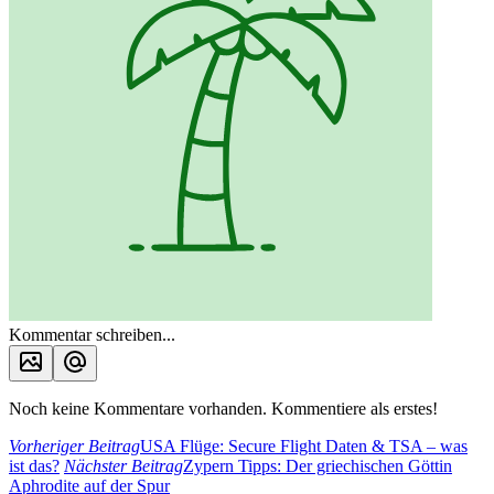
Kommentar schreiben...
Noch keine Kommentare vorhanden. Kommentiere als erstes!
Vorheriger Beitrag
USA Flüge: Secure Flight Daten & TSA – was
ist das?
Nächster Beitrag
Zypern Tipps: Der griechischen Göttin
Aphrodite auf der Spur