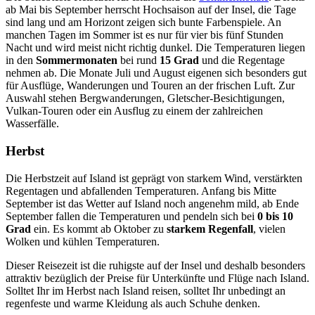
ab Mai bis September herrscht Hochsaison auf der Insel, die Tage
sind lang und am Horizont zeigen sich bunte Farbenspiele. An
manchen Tagen im Sommer ist es nur für vier bis fünf Stunden
Nacht und wird meist nicht richtig dunkel. Die Temperaturen liegen
in den
Sommermonaten
bei rund
15 Grad
und die Regentage
nehmen ab. Die Monate Juli und August eigenen sich besonders gut
für Ausflüge, Wanderungen und Touren an der frischen Luft. Zur
Auswahl stehen Bergwanderungen, Gletscher-Besichtigungen,
Vulkan-Touren oder ein Ausflug zu einem der zahlreichen
Wasserfälle.
Herbst
Die Herbstzeit auf Island ist geprägt von starkem Wind, verstärkten
Regentagen und abfallenden Temperaturen. Anfang bis Mitte
September ist das Wetter auf Island noch angenehm mild, ab Ende
September fallen die Temperaturen und pendeln sich bei
0 bis 10
Grad
ein. Es kommt ab Oktober zu
starkem Regenfall
, vielen
Wolken und kühlen Temperaturen.
Dieser Reisezeit ist die ruhigste auf der Insel und deshalb besonders
attraktiv bezüglich der Preise für Unterkünfte und Flüge nach Island.
Solltet Ihr im Herbst nach Island reisen, solltet Ihr unbedingt an
regenfeste und warme Kleidung als auch Schuhe denken.