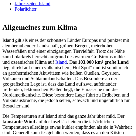
Jahreszeiten Island
Polarlichter
Allgemeines zum Klima
Island gilt als eines der schönsten Länder Europas und punktet mit
atemberaubender Landschaft, grünen Bergen, meterhohen
Wasserfällen und einer einzigartigen Tiervielfalt. Trotz der Nähe
zum Polarkreis herrscht aufgrund des warmen Golfstroms mildes
und ozeanisches Klima auf
Island
. Das
103.000 km² große Land
liegt direkt auf einem vulkanischen „Hot Spot“ und ist somit reich
an geothermischen Aktivitäten wie heißen Quellen, Geysiren,
Vulkanen und Schlammlandschaften. Das Besondere an der
geografischen Lage ist, dass das Land auf zwei aufeinander
treffenden, tektonischen Platten liegt, die Eurasische und die
Nordamerikanische. Diese besondere Lage führt zu Erdbeben und
Vulkanausbrüche, die jedoch selten, schwach und ungefährlich für
Besucher sind.
Die Temperaturen auf Island sind das ganze Jahr über mild. Der
konstante Wind
auf der Insel lässt einen die tatsächlichen
Temperaturen allerdings etwas kühler empfinden als sie in Wahrheit
sind. Generell kann festgehalten werden, dass es an den Küsten