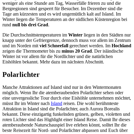
weniger als eine Stunde am Tag, Wasserfälle frieren zu und die
Bergregionen sind gesperrt für Besucher. Im Dezember sind die
Tage am kürzesten und es wird ungemütlich kalt auf Island. Im
Winter liegen die Temperaturen an der südlichen Küstenregion bei
rund
null bis drei Grad
.
Die Durchschnittstemperaturen im
Winter
liegen in den Städten nur
knapp unter der Gefriergrenze, dennoch muss vor allem im Zentrum
und im Norden mit
viel Schneefall
gerechnet werden. Im
Hochland
zeigen die Thermometer bis zu
minus 20 Grad
. Der isländische
Winter ist vor allem für die Nordlichter und die natürlichen
Eishöhlen bekannt. Mehr dazu im nächsten Abschnitt.
Polarlichter
Manche Attraktionen auf Island sind nur in den Wintermonaten
möglich. Wenn Ihr die atemberaubenden Polarlichter sehen oder
eine unvergessliche Tour durch eine Eishöhle unternehmen möchtet,
müsst Ihr im Winter nach
Island
reisen. Die wohl berühmteste
Attraktion in Island sind die Polarlichter, auch Aurora Borealis
bekannt. Diese einzigartig funkelnden grünen, gelben, violetten und
roten Lichter sind das Highlight einer Island Reise. Damit Ihr dieses
atemberaubende Naturschauspiel live erleben könnt, solltet Ihr die
beste Reisezeit für Nord- und Polarlichter abpassen und Euch über