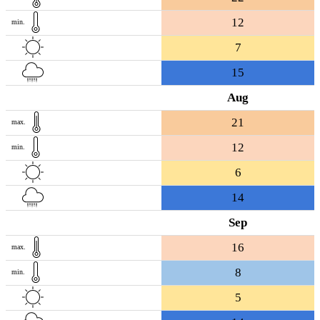
12
min.
7
15
Aug
21
max.
12
min.
6
14
Sep
16
max.
8
min.
5