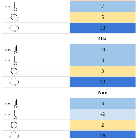
7
min.
5
13
Okt
10
max.
3
min.
3
13
Nov
3
max.
-2
min.
2
16