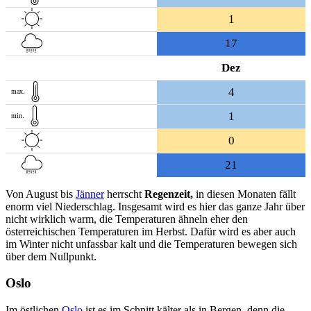
1
17
Dez
4
max.
1
min.
0
21
Von August bis
Jänner
herrscht
Regenzeit,
in diesen Monaten fällt
enorm viel Niederschlag. Insgesamt wird es hier das ganze Jahr über
nicht wirklich warm, die Temperaturen ähneln eher den
österreichischen Temperaturen im Herbst. Dafür wird es aber auch
im Winter nicht unfassbar kalt und die Temperaturen bewegen sich
über dem Nullpunkt.
Oslo
Im östlichen
Oslo
ist es im Schnitt kälter als in Bergen, denn die