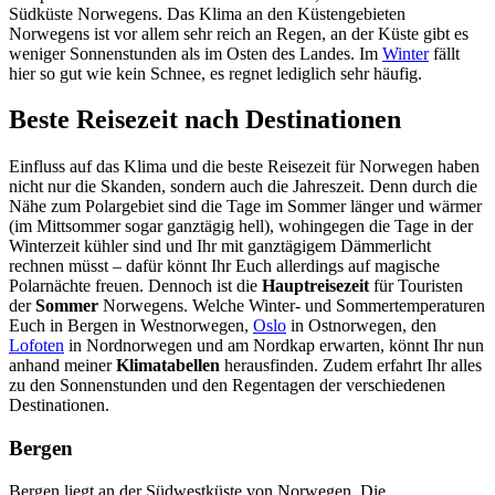
Südküste Norwegens. Das Klima an den Küstengebieten
Norwegens ist vor allem sehr reich an Regen, an der Küste gibt es
weniger Sonnenstunden als im Osten des Landes. Im
Winter
fällt
hier so gut wie kein Schnee, es regnet lediglich sehr häufig.
Beste Reisezeit nach Destinationen
Einfluss auf das Klima und die beste Reisezeit für Norwegen haben
nicht nur die Skanden, sondern auch die Jahreszeit. Denn durch die
Nähe zum Polargebiet sind die Tage im Sommer länger und wärmer
(im Mittsommer sogar ganztägig hell), wohingegen die Tage in der
Winterzeit kühler sind und Ihr mit ganztägigem Dämmerlicht
rechnen müsst – dafür könnt Ihr Euch allerdings auf magische
Polarnächte freuen. Dennoch ist die
Hauptreisezeit
für Touristen
der
Sommer
Norwegens. Welche Winter- und Sommertemperaturen
Euch in Bergen in Westnorwegen,
Oslo
in Ostnorwegen, den
Lofoten
in Nordnorwegen und am Nordkap erwarten, könnt Ihr nun
anhand meiner
Klimatabellen
herausfinden. Zudem erfahrt Ihr alles
zu den Sonnenstunden und den Regentagen der verschiedenen
Destinationen.
Bergen
Bergen liegt an der Südwestküste von Norwegen. Die