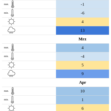
-1
max.
-6
min.
4
13
Mrz
4
max.
-4
min.
5
9
Apr
10
max.
1
min.
6