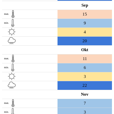
Sep
15
max.
9
min.
4
20
Okt
11
max.
6
min.
3
22
Nov
7
max.
3
min.