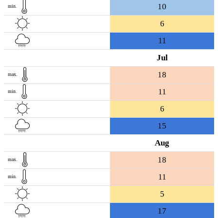
10
min.
6
11
Jul
18
max.
11
min.
6
15
Aug
18
max.
11
min.
5
17