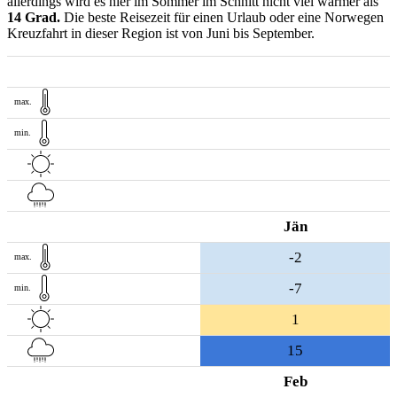
allerdings wird es hier im Sommer im Schnitt nicht viel wärmer als
14 Grad.
Die beste Reisezeit für einen Urlaub oder eine Norwegen
Kreuzfahrt in dieser Region ist von Juni bis September.
max.
min.
Jän
-2
max.
-7
min.
1
15
Feb