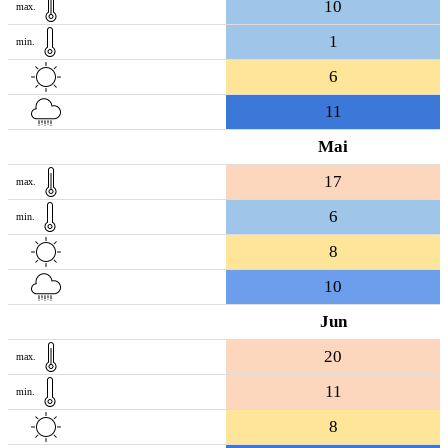
10
max.
1
min.
6
11
Mai
17
max.
6
min.
8
10
Jun
20
max.
11
min.
8