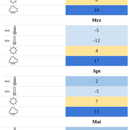
16
Mrz
-5
max.
-12
min.
4
17
Apr
2
max.
-5
min.
7
15
Mai