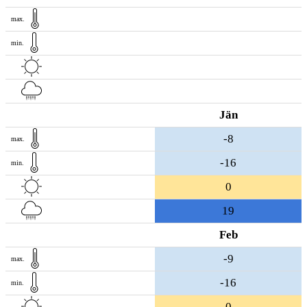
max.
min.
Jän
-8
max.
-16
min.
0
19
Feb
-9
max.
-16
min.
0