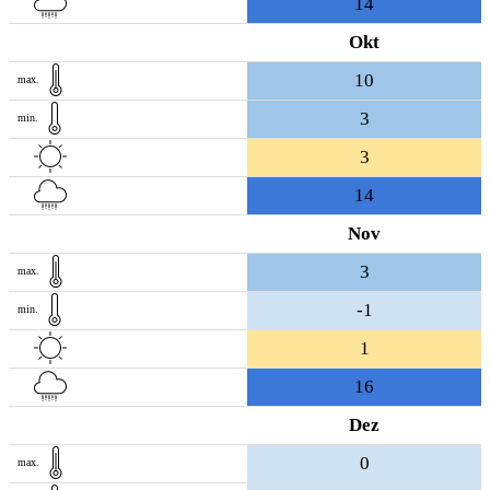
14
Okt
10
max.
3
min.
3
14
Nov
3
max.
-1
min.
1
16
Dez
0
max.