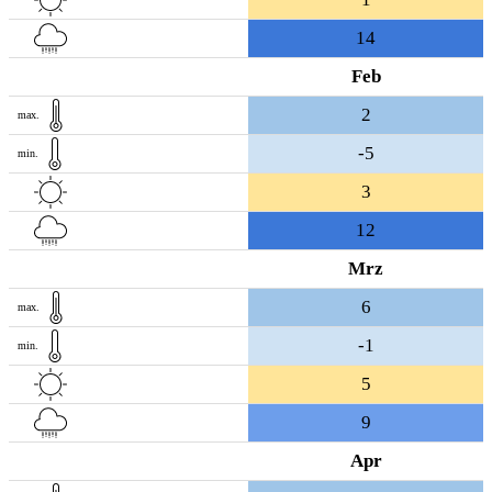
14
Feb
2
max.
-5
min.
3
12
Mrz
6
max.
-1
min.
5
9
Apr