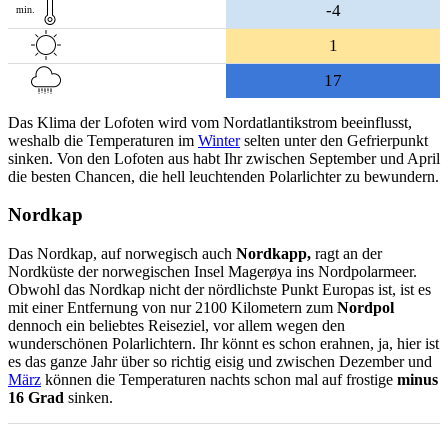
-4
min.
1
17
Das Klima der Lofoten wird vom Nordatlantikstrom beeinflusst,
weshalb die Temperaturen im
Winter
selten unter den Gefrierpunkt
sinken. Von den Lofoten aus habt Ihr zwischen September und April
die besten Chancen, die hell leuchtenden Polarlichter zu bewundern.
Nordkap
Das Nordkap, auf norwegisch auch
Nordkapp,
ragt an der
Nordküste der norwegischen Insel Magerøya ins Nordpolarmeer.
Obwohl das Nordkap nicht der nördlichste Punkt Europas ist, ist es
mit einer Entfernung von nur 2100 Kilometern zum
Nordpol
dennoch ein beliebtes Reiseziel, vor allem wegen den
wunderschönen Polarlichtern. Ihr könnt es schon erahnen, ja, hier ist
es das ganze Jahr über so richtig eisig und zwischen Dezember und
März
können die Temperaturen nachts schon mal auf frostige
minus
16 Grad
sinken.