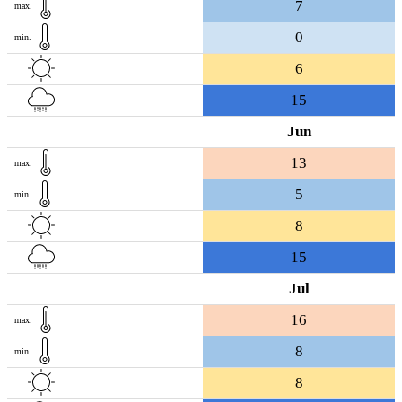
7
max.
0
min.
6
15
Jun
13
max.
5
min.
8
15
Jul
16
max.
8
min.
8