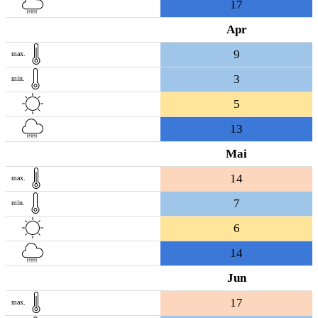
17
Apr
9
max.
3
min.
5
13
Mai
14
max.
7
min.
6
14
Jun
17
max.