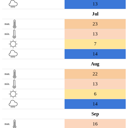
13
Jul
23
max.
13
min.
7
14
Aug
22
max.
13
min.
6
14
Sep
16
max.