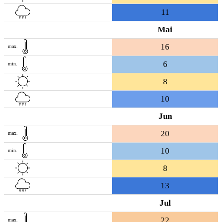
11
Mai
16
max.
6
min.
8
10
Jun
20
max.
10
min.
8
13
Jul
22
max.