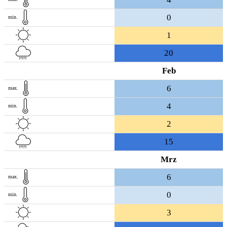
0
min.
1
20
Feb
6
max.
4
min.
2
15
Mrz
6
max.
0
min.
3