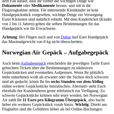
dem Fall darauf, dass Ihr vorher die wichtigen Dinge wie
Dokumente
oder
Medikamente
heraus- und mit in die
Flugzeugkabine nehmt. Für mitreisende Kleinkinder ist kein
Handgepäckstück vorgesehen, wichtige Dinge zur Versorgung
Eurer Kleinsten sind natürlich erlaubt. Mit dem Kinderticket (Kinder
von 2 bis 11 Jahren) gelten die selben Bestimmungen für das
Handgepäck wie für Erwachsene.
Achtung
: Bei Flügen nach und von
Dubai
darf Euer Handgepäck
das Maximalgewicht von 8 kg nicht überschreiten.
Norwegian Air Gepäck – Aufgabegepäck
Auch beim
Aufgabegepäck
entscheiden die jeweiligen Tarife Eurer
gebuchten Tickets über die Bestimmungen zu inklusiven
Gepäckstücken und eventuellen Aufpreisen. Wenn Ihr plötzlich
mehr mitnehmen wollt als erwartet oder die Sachen doch schwerer
sind als gedacht, könnt Ihr bis
sechs Stunden vor dem Abflug
online weitere Gepäckstücke hinzubuchen. Alternativ steht Euch
ebenfalls der Kundendienst gerne telefonisch zur Verfügung. Zu
schwere Gepäckstücke können sehr teuer werden, bei Norwegian
Air zahlt Ihr
11 Euro pro Kilogramm Übergepäck
, also bucht
lieber ein weiteres Gepäckstück vorab hinzu.
Wichtig
: Direkt am
Flughafen sind die Gebühren höher als bei Online-Buchungen.