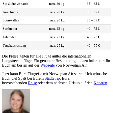
Ski & Snowboards
max. 20 kg
35 – 65 €
Angelruten
max. 20 kg
35 – 65 €
Sportwaffen
max. 20 kg
35 – 65 €
Surfbretter
max. 25 kg
40 – 75 €
Fahrräder
max. 25 kg
40 – 75 €
Tauchausrüstung
max. 25 kg
40 – 75 €
Die Preise gelten für alle Flüge außer die internationalen
Langstreckenflüge. Für genauere Bestimmungen dazu informiert Ihr
Euch am besten auf der
Webseite
von Norwegian Air.
Jetzt kann Eure Flugreise mit Norwegian Air starten! Ich wünsche
Euch viel Spaß bei Eurem
Städtetrip
, Eurer
bevorstehenden
Reise
oder dem nächsten Urlaub auf den
Kanaren
!