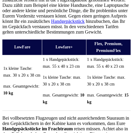
Dazu zählt zum Beispiel eine kleine Handtasche, eine Laptoptasche
oder andere kleine und persönliche Dinge, die Ihr problemlos unter
Eurem Vordersitz verstauen könnt. Gegen einen geringen Aufpreis
könnt Ihr ein zusätzliches
Handgepäckstück
hinzubuchen, das Ihr
im Gepäckfach verstauen müsst. In den verschiedenen Tarifen
gelten unterschiedliche Bestimmungen zum Gewicht.
Flex, Premium,
LowFare
Lowfare+
PremiumFlex
1 x Handgepäckstück:
1 x Handgepäckstück:
max. 55 x 40 x 23 cm
max. 55 x 40 x 23 cm
1x kleine Tasche:
max. 30 x 20 x 38 cm
1x kleine Tasche: max.
1x kleine Tasche: max.
30 x 20 x 38 cm
30 x 20 x 38 cm
max. Gesamtgewicht:
10 kg
max. Gesamtgewicht:
10
max. Gesamtgewicht:
15
kg
kg
Bei vollbesetzten Flugzeugen und nicht ausreichendem Stauraum in
den Gepäckfächern in der Kabine kann es vorkommen, dass Eure
Handgepäckstücke im Frachtraum
reisen müssen. Achtet also in