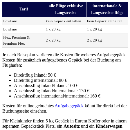
alle Flüge exklusive
internationale &
Tarif
Langstrecke
Langstreckenflüge
LowFare
kein Gepäck enthalten
kein Gepäck enthalten
LowFare+
1 x 20 kg
1 x 20 kg
Flex, Premium &
2 x 20 kg
2 x 20 kg
Premium Flex
Je nach Reiseplan variieren die Kosten für weiteres Aufgabegepäck.
Kosten für zusätzlich aufgegebenes Gepäck bei der Buchung am
Flughafen:
Direktflug Inland: 50 €
Direktflug international: 80 €
Anschlussflug Inland/Inland: 100 €
Anschlussflug Inland/international: 130 €
Anschlussflug international/international: 160 €
Kosten für online gebuchtes
Aufgabegepäck
könnt Ihr direkt bei der
Buchungsseite einsehen.
Für Kleinkinder finden 5 kg Gepäck in Eurem Koffer oder in einem
separaten Gepäckstück Platz, ein
Autositz
und ein
Kinderwagen