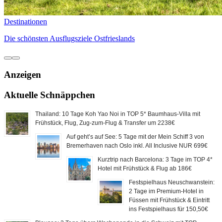
Destinationen
Die schönsten Ausflugsziele Ostfrieslands
Anzeigen
Aktuelle Schnäppchen
Thailand: 10 Tage Koh Yao Noi in TOP 5* Baumhaus-Villa mit
Frühstück, Flug, Zug-zum-Flug & Transfer um 2238€
Auf geht’s auf See: 5 Tage mit der Mein Schiff 3 von
Bremerhaven nach Oslo inkl. All Inclusive NUR 699€
Kurztrip nach Barcelona: 3 Tage im TOP 4*
Hotel mit Frühstück & Flug ab 186€
Festspielhaus Neuschwanstein:
2 Tage im Premium-Hotel in
Füssen mit Frühstück & Eintritt
ins Festspielhaus für 150,50€