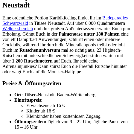
Neustadt
Eine ordentliche Portion Karibikfeeling findet Ihr im
Badeparadies
Schwarzwald
in Titisee-Neustadt. Auf über 6.000 Quadratmetern
Wellnessbereich
und drei großen Außenterrassen erwartet Euch pure
Erholung. Gönnt Euch in der
Palmenoase unter 180 Palmen
eine
von elf Dampfbad-Anwendungen, schlürft einen oder mehrere
Cocktails, während Ihr durch die Mineralienpools treibt oder tobt
Euch im
Rutschenuniversum
mal so richtig aus. 23 Hightech-
Rutschen mit unterschiedlichen Schwierigkeitsstufen warten mit
über
1.200 Rutschmetern
auf Euch. Ihr seid echte
Adrenalinjunkies? Dann stürzt Euch die Freefall-Rutsche hinunter
oder wagt Euch auf die Monster-Halfpipe.
Preise & Öffnungszeiten
Ort
: Titisee-Neustadt, Baden-Württemberg
Eintrittspreis:
Erwachsene ab 16 €
Kinder ab 16 €
Kleinkinder haben kostenlosen Zugang
Öffnungszeiten:
täglich von 9 – 22 Uhr, tägliche Pause von
15 – 16 Uhr