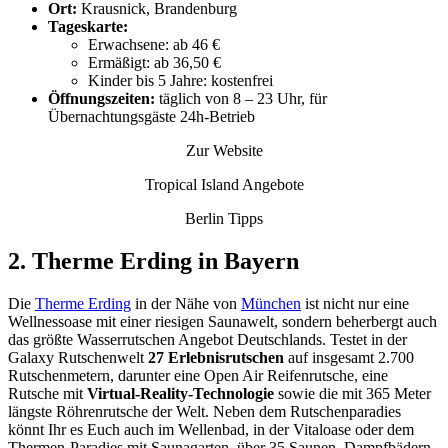
Ort:
Krausnick, Brandenburg
Tageskarte:
Erwachsene: ab 46 €
Ermäßigt: ab 36,50 €
Kinder bis 5 Jahre: kostenfrei
Öffnungszeiten:
täglich von 8 – 23 Uhr, für
Übernachtungsgäste 24h-Betrieb
Zur Website
Tropical Island Angebote
Berlin Tipps
2. Therme Erding in Bayern
Die
Therme Erding
in der Nähe von
München
ist nicht nur eine
Wellnessoase mit einer riesigen Saunawelt, sondern beherbergt auch
das größte Wasserrutschen Angebot Deutschlands. Testet in der
Galaxy Rutschenwelt
27 Erlebnisrutschen
auf insgesamt 2.700
Rutschenmetern, darunter eine Open Air Reifenrutsche, eine
Rutsche mit
Virtual-Reality-Technologie
sowie die mit 365 Meter
längste Röhrenrutsche der Welt. Neben dem Rutschenparadies
könnt Ihr es Euch auch im Wellenbad, in der Vitaloase oder dem
Thermen-Paradies mit Saunagarten, über 35 Saunen, Dampfbädern