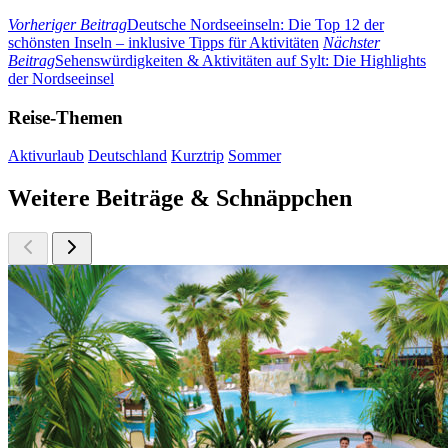
Vorheriger Beitrag
Deutsche Nordseeinseln: Die Top 12 der
schönsten Inseln – inklusive Tipps für Aktivitäten
Nächster
Beitrag
Sehenswürdigkeiten & Aktivitäten auf Sylt: Die Highlights
der Nordseeinsel
Reise-Themen
Aktivurlaub
Deutschland
Kurztrip
Sommer
Weitere Beiträge & Schnäppchen