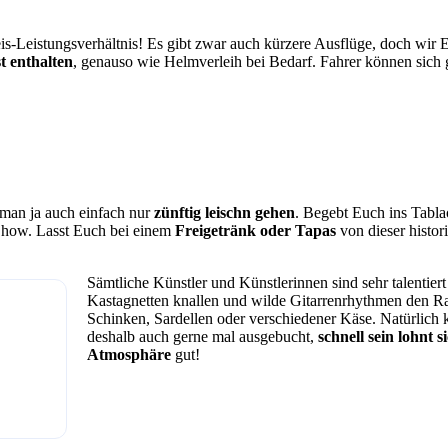
eis-Leistungsverhältnis! Es gibt zwar auch kürzere Ausflüge, doch wir
t enthalten
, genauso wie Helmverleih bei Bedarf. Fahrer können sich 
 man ja auch einfach nur
zünftig leischn gehen
. Begebt Euch ins Tabl
Show. Lasst Euch bei einem
Freigetränk oder Tapas
von dieser histo
Sämtliche Künstler und Künstlerinnen sind sehr talentie
Kastagnetten knallen und wilde Gitarrenrhythmen den R
Schinken, Sardellen oder verschiedener Käse. Natürlich kö
deshalb auch gerne mal ausgebucht,
schnell sein lohnt s
Atmosphäre
gut!