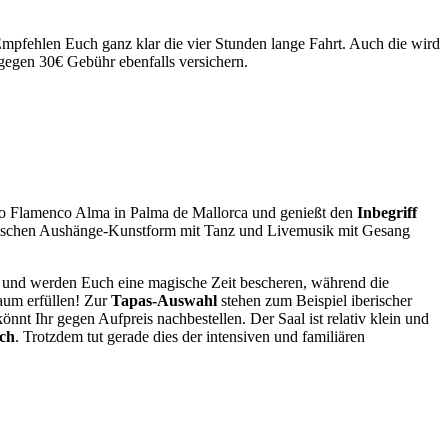
 Empfehlen Euch ganz klar die vier Stunden lange Fahrt. Auch die wird
gegen 30€ Gebühr ebenfalls versichern.
ao Flamenco Alma in Palma de Mallorca und genießt den
Inbegriff
rischen Aushänge-Kunstform mit Tanz und Livemusik mit Gesang
rt und werden Euch eine magische Zeit bescheren, während die
aum erfüllen! Zur
Tapas-Auswahl
stehen zum Beispiel iberischer
nnt Ihr gegen Aufpreis nachbestellen. Der Saal ist relativ klein und
ich
. Trotzdem tut gerade dies der intensiven und familiären