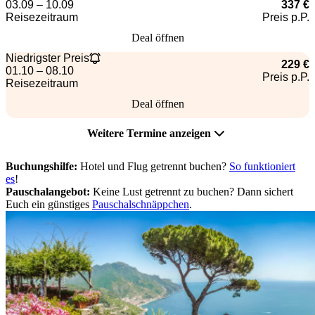
03.09 – 10.09
337 €
Reisezeitraum
Preis p.P.
Deal öffnen
Niedrigster Preis
229 €
01.10 – 08.10
Preis p.P.
Reisezeitraum
Deal öffnen
Weitere Termine anzeigen
Buchungshilfe:
Hotel und Flug getrennt buchen?
So funktioniert
es
!
Pauschalangebot:
Keine Lust getrennt zu buchen? Dann sichert
Euch ein günstiges
Pauschalschnäppchen
.