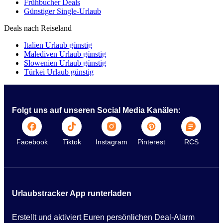
Frühbucher Deals
Günstiger Single-Urlaub
Deals nach Reiseland
Italien Urlaub günstig
Malediven Urlaub günstig
Slowenien Urlaub günstig
Türkei Urlaub günstig