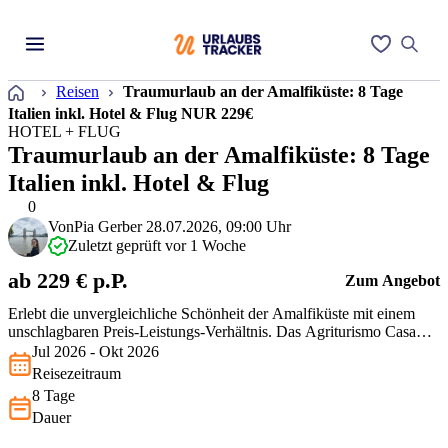
Startseite
Reisen
Traumurlaub an der Amalfiküste: 8 Tage
Italien inkl. Hotel & Flug NUR 229€
HOTEL + FLUG
Traumurlaub an der Amalfiküste: 8 Tage
Italien inkl. Hotel & Flug
0
Von
Pia Gerber
28.07.2026, 09:00 Uhr
Zuletzt geprüft vor 1 Woche
ab 229 € p.P.
Zum Angebot
Erlebt die unvergleichliche Schönheit der Amalfiküste mit einem
unschlagbaren Preis-Leistungs-Verhältnis. Das Agriturismo Casa
Scola bietet eine perfekte Mischung aus Entspannung und
Jul 2026 - Okt 2026
Abenteuer. Nur 25 Autominuten von Pompeji entfernt und mit
Reisezeitraum
Meerblick, könnt Ihr die berühmte italienische Gastfreundschaft
8 Tage
genießen. Der WLAN-…
Dauer