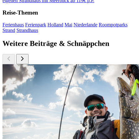
eigenen Strandhaus mit Meerblick ab 119€ p.P.
Reise-Themen
Ferienhaus
Ferienpark
Holland
Mai
Niederlande
Roompotparks
Strand
Strandhaus
Weitere Beiträge & Schnäppchen