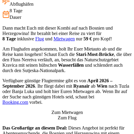
Abflughäfen
8 Tage
Dauer
Dann macht Euch mit dieser Kombi auf nach Bosnien und
Herzegowina! Ihr bezahlt bei einer Reise zu viert für
8
Tage
inklusive
Flug
und
Mietwagen
nur
59
€
pro Kopf!
Am Flughafen angekommen, holt Ihr Euer Mietauto ab und die
Reise kann losgehen! Schaut Euch die
Stari-Most-Brücke
, die über
den Fluss Neretva verläuft, an, besucht das Naturschutzgebiet
Kravica mit seinen hübschen
Wasserfällen
und schlendert auch
durch den Sutjeska-Nationalpark.
Verfügbare günstige Flugtermine gibt es von
April 2026 –
September 2026
. Ihr fliegt dabei mit
Ryanair
ab
Wien
nach Tuzla
oder Banja Luka und holt hier Euren Mietwagen ab. Wenn Ihr auf
der Suche nach günstigen Hotels seid, schaut bei
Booking.com
vorbei.
Zum Mietwagen
Zum Flug
Das Großartige an diesem Deal:
Dieses Angebot ist perfekt für
Abenteuersuchende, die Bosnien und Herzegowina mit einem