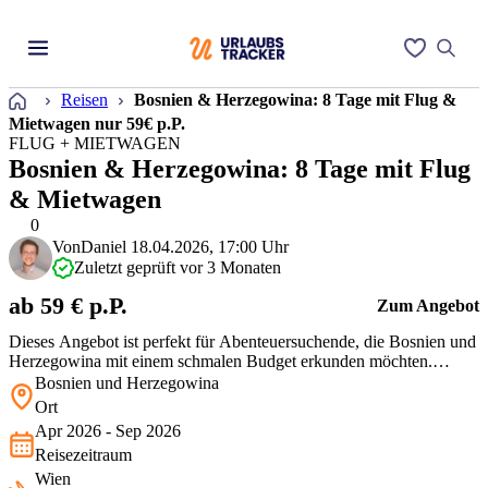
Startseite
Reisen
Bosnien & Herzegowina: 8 Tage mit Flug &
Mietwagen nur 59€ p.P.
FLUG + MIETWAGEN
Bosnien & Herzegowina: 8 Tage mit Flug
& Mietwagen
0
Von
Daniel
18.04.2026, 17:00 Uhr
Zuletzt geprüft vor 3 Monaten
ab 59 € p.P.
Zum Angebot
Dieses Angebot ist perfekt für Abenteuersuchende, die Bosnien und
Herzegowina mit einem schmalen Budget erkunden möchten.
Eindrucksvolle mittelalterliche Dörfer, atemberaubende
Bosnien und Herzegowina
Naturkulissen und versteckte Kulturjuwelen warten darauf, entdeckt
Ort
zu werden. Ein Mietwagen und die günstigen Flüge ermöglichen
Apr 2026 - Sep 2026
maximale Flexibilitä…
Reisezeitraum
Wien