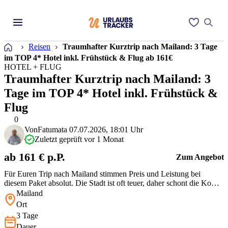
Startseite
Reisen
Traumhafter Kurztrip nach Mailand: 3 Tage
im TOP 4* Hotel inkl. Frühstück & Flug ab 161€
HOTEL + FLUG
Traumhafter Kurztrip nach Mailand: 3
Tage im TOP 4* Hotel inkl. Frühstück &
Flug
0
Von
Fatumata
07.07.2026, 18:01 Uhr
Zuletzt geprüft vor 1 Monat
ab 161 € p.P.
Zum Angebot
Für Euren Trip nach Mailand stimmen Preis und Leistung bei
diesem Paket absolut. Die Stadt ist oft teuer, daher schont die Kombi
aus Flug, 4* Hotel und Frühstück Eure Reisekasse enorm. Das
Mailand
Hotel Nasco liegt zwar etwas außerhalb, ist aber bestens an den
Ort
Nahverkehr angebunden. Reisende loben vor allem das gute
3 Tage
Frühstück und s…
Dauer