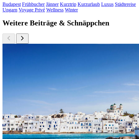
Budapest
Frühbucher
Jänner
Kurztrip
Kurzurlaub
Luxus
Städtereise
Ungarn
Voyage Privé
Wellness
Winter
Weitere Beiträge & Schnäppchen