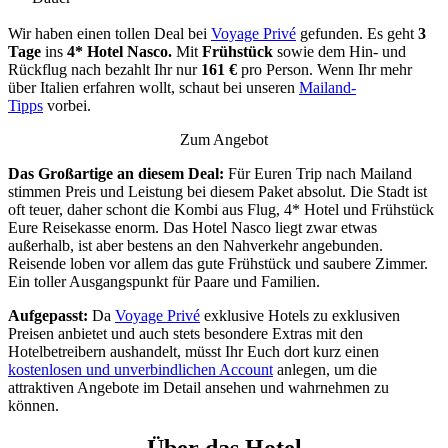
Wir haben einen tollen Deal bei
Voyage Privé
gefunden. Es geht
3
Tage
ins
4* Hotel Nasco.
Mit
Frühstück
sowie dem Hin- und
Rückflug nach
bezahlt Ihr nur
161 €
pro Person. Wenn Ihr mehr
über Italien erfahren wollt, schaut bei unseren
Mailand-
Tipps
vorbei.
Zum Angebot
Das Großartige an diesem Deal:
Für Euren Trip nach Mailand
stimmen Preis und Leistung bei diesem Paket absolut. Die Stadt ist
oft teuer, daher schont die Kombi aus Flug, 4* Hotel und Frühstück
Eure Reisekasse enorm. Das Hotel Nasco liegt zwar etwas
außerhalb, ist aber bestens an den Nahverkehr angebunden.
Reisende loben vor allem das gute Frühstück und saubere Zimmer.
Ein toller Ausgangspunkt für Paare und Familien.
Aufgepasst:
Da
Voyage Privé
exklusive Hotels zu exklusiven
Preisen anbietet und auch stets besondere Extras mit den
Hotelbetreibern aushandelt, müsst Ihr Euch dort kurz einen
kostenlosen und unverbindlichen Account
anlegen, um die
attraktiven Angebote im Detail ansehen und wahrnehmen zu
können.
Über das Hotel