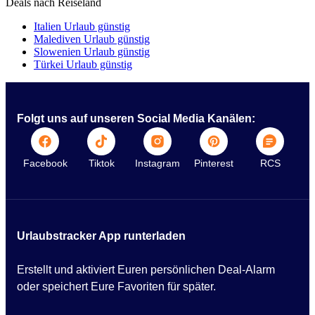
Deals nach Reiseland
Italien Urlaub günstig
Malediven Urlaub günstig
Slowenien Urlaub günstig
Türkei Urlaub günstig