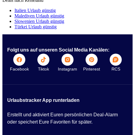
Deals nach Reiseland
Italien Urlaub günstig
Malediven Urlaub günstig
Slowenien Urlaub günstig
Türkei Urlaub günstig