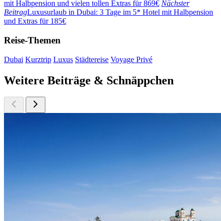
mit Halbpension und vielen tollen Extras für 869€
Nächster
Beitrag
Luxusurlaub in Dubai: 3 Tage im 5* Hotel mit Halbpension
und Extras für 185€
Reise-Themen
Dubai
Kurztrip
Luxus
Städtereise
Voyage Privé
Weitere Beiträge & Schnäppchen