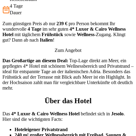
4 Tage
Dauer
Zum günstigen Preis ab nur
239 €
pro Person bekommt Ihr
wundervolle
4 Tage
im sehr guten
4*
Luxor & Cairo Wellness
Hotel
mit täglichem
Frühstück
sowie
Wellness
-Zugang. Klingt
gut? Dann ab nach
Italien
!
Zum Angebot
Das Großartige an diesem Deal:
Top-Lage direkt am Meer, ein
gepflegtes 4* Hotel mit schönem Wellnessbereich und Privatstrand –
ideal für entspannte Tage an der italienischen Adria. Besonders das
Frühstück auf der Terrasse mit Blick aufs Meer ist ein Highlight. In
der Hochsaison zahlt man für vergleichbare Unterkünfte oft deutlich
mehr.
Über das Hotel
Das
4* Luxor & Cairo Wellness Hotel
befindet sich in
Jesolo
.
Hier sind die wichtigsten Facts:
Hoteleigener Privatstrand
240 m² großer Wellnessbereich mit Freibad, Saunen &