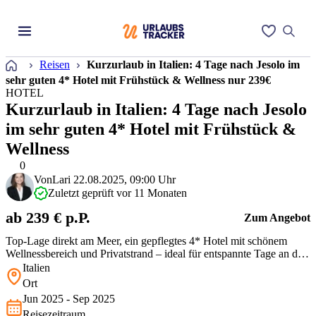
Startseite
Reisen
Kurzurlaub in Italien: 4 Tage nach Jesolo im
sehr guten 4* Hotel mit Frühstück & Wellness nur 239€
HOTEL
Kurzurlaub in Italien: 4 Tage nach Jesolo
im sehr guten 4* Hotel mit Frühstück &
Wellness
0
Von
Lari
22.08.2025, 09:00 Uhr
Zuletzt geprüft vor 11 Monaten
ab 239 € p.P.
Zum Angebot
Top-Lage direkt am Meer, ein gepflegtes 4* Hotel mit schönem
Wellnessbereich und Privatstrand – ideal für entspannte Tage an der
italienischen Adria. Besonders das Frühstück auf der Terrasse mit
Italien
Blick aufs Meer ist ein Highlight. In der Hochsaison zahlt man für
Ort
vergleichbare Unterkünfte oft deutlich mehr.
Jun 2025 - Sep 2025
Reisezeitraum