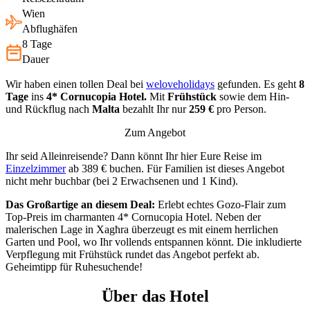
Wien
Abflughäfen
8 Tage
Dauer
Wir haben einen tollen Deal bei
weloveholidays
gefunden. Es geht
8
Tage
ins
4* Cornucopia Hotel.
Mit
Frühstück
sowie dem Hin-
und Rückflug nach
Malta
bezahlt Ihr nur
259 €
pro Person.
Zum Angebot
Ihr seid Alleinreisende? Dann könnt Ihr hier Eure Reise im
Einzelzimmer
ab 389 € buchen. Für Familien ist dieses Angebot
nicht mehr buchbar (bei 2 Erwachsenen und 1 Kind).
Das Großartige an diesem Deal:
Erlebt echtes Gozo-Flair zum
Top-Preis im charmanten 4* Cornucopia Hotel. Neben der
malerischen Lage in Xagħra überzeugt es mit einem herrlichen
Garten und Pool, wo Ihr vollends entspannen könnt. Die inkludierte
Verpflegung mit Frühstück rundet das Angebot perfekt ab.
Geheimtipp für Ruhesuchende!
Über das Hotel