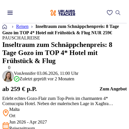
Startseite
Reisen
Inseltraum zum Schnäppchenpreis: 8 Tage
Gozo im TOP 4* Hotel mit Frühstück & Flug NUR 259€
PAUSCHALREISE
Inseltraum zum Schnäppchenpreis: 8
Tage Gozo im TOP 4* Hotel mit
Frühstück & Flug
0
Von
Jennifer
03.06.2026, 11:00 Uhr
Zuletzt geprüft vor 2 Monaten
ab 259 € p.P.
Zum Angebot
Erlebt echtes Gozo-Flair zum Top-Preis im charmanten 4*
Cornucopia Hotel. Neben der malerischen Lage in Xagħra
überzeugt es mit einem herrlichen Garten und Pool, wo Ihr vollends
Malta
entspannen könnt. Die inkludierte Verpflegung mit Frühstück rundet
Ort
das Angebot perfekt ab. Geheimtipp für Ruhesuchende!
Jun 2026 - Apr 2027
Reisezeitraum