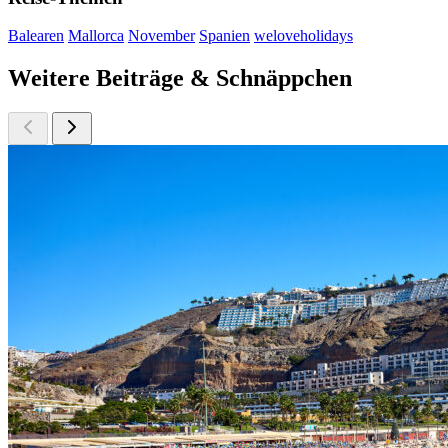
Balearen
Mallorca
November
Spanien
weloveholidays
Weitere Beiträge & Schnäppchen